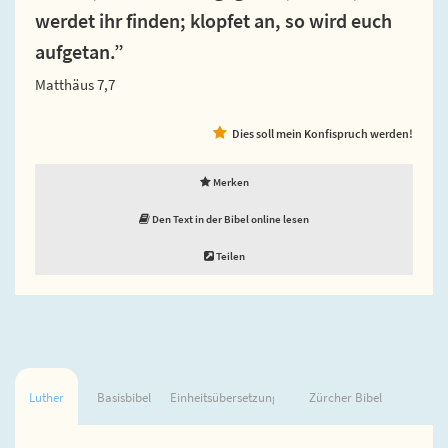
werdet ihr finden; klopfet an, so wird euch
aufgetan.”
Matthäus 7,7
Dies soll mein Konfispruch werden!
Merken
Den Text in der Bibel online lesen
Teilen
Luther
Basisbibel
Einheitsübersetzung
Zürcher Bibel