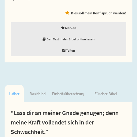
Dies soll mein Konfispruch werden!
Merken
Den Text in der Bibel online lesen
Teilen
Luther
Basisbibel
Einheitsübersetzung
Zürcher Bibel
“Lass dir an meiner Gnade genügen; denn
meine Kraft vollendet sich in der
Schwachheit.”