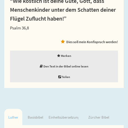
“Wie köstlich ist deine Güte, Gott, dass
Menschenkinder unter dem Schatten deiner
Flügel Zuflucht haben!”
Psalm 36,8
Dies soll mein Konfispruch werden!
Merken
Den Text in der Bibel online lesen
Teilen
Luther
Basisbibel
Einheitsübersetzung
Zürcher Bibel