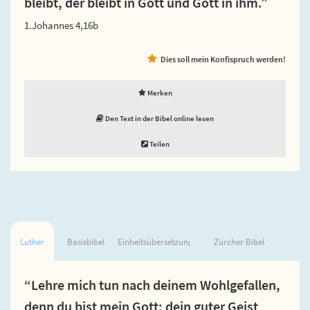
bleibt, der bleibt in Gott und Gott in ihm.”
1.Johannes 4,16b
Dies soll mein Konfispruch werden!
Merken
Den Text in der Bibel online lesen
Teilen
Luther
Basisbibel
Einheitsübersetzung
Zürcher Bibel
“Lehre mich tun nach deinem Wohlgefallen,
denn du bist mein Gott; dein guter Geist