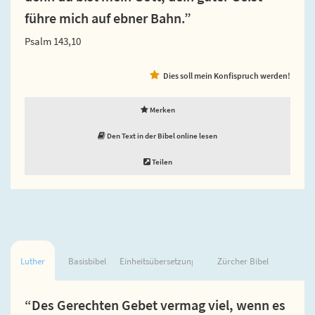
führe mich auf ebner Bahn.”
Psalm 143,10
Dies soll mein Konfispruch werden!
Merken
Den Text in der Bibel online lesen
Teilen
Luther
Basisbibel
Einheitsübersetzung
Zürcher Bibel
“Des Gerechten Gebet vermag viel, wenn es