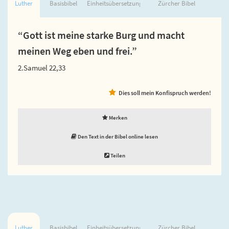
Luther
Basisbibel
Einheitsübersetzung
Zürcher Bibel
“Gott ist meine starke Burg und macht
meinen Weg eben und frei.”
2.Samuel 22,33
Dies soll mein Konfispruch werden!
Merken
Den Text in der Bibel online lesen
Teilen
Luther
Basisbibel
Einheitsübersetzung
Zürcher Bibel