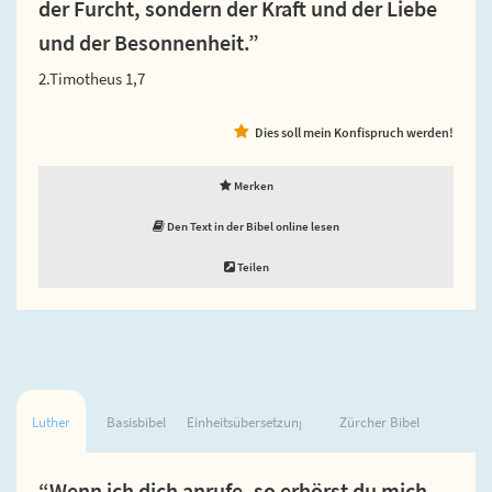
der Furcht, sondern der Kraft und der Liebe
und der Besonnenheit.”
2.Timotheus 1,7
Dies soll mein Konfispruch werden!
Merken
Den Text in der Bibel online lesen
Teilen
Luther
Basisbibel
Einheitsübersetzung
Zürcher Bibel
“Wenn ich dich anrufe, so erhörst du mich