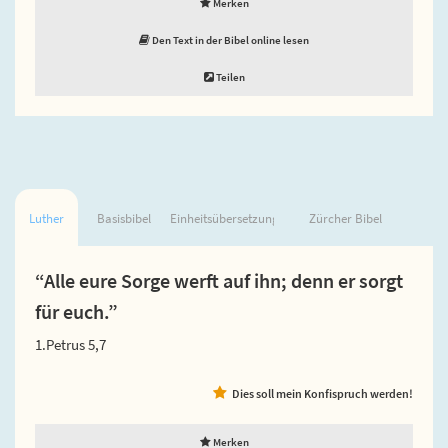
Merken
Den Text in der Bibel online lesen
Teilen
Luther
Basisbibel
Einheitsübersetzung
Zürcher Bibel
“Alle eure Sorge werft auf ihn; denn er sorgt
für euch.”
1.Petrus 5,7
Dies soll mein Konfispruch werden!
Merken