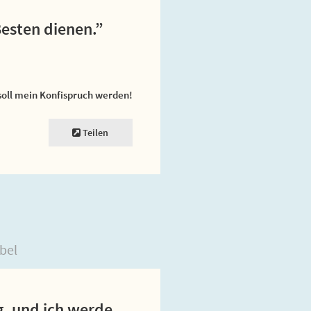
Besten dienen.”
soll mein Konfispruch werden!
Teilen
bel
, und ich werde