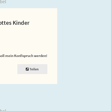
bel
ottes Kinder
soll mein Konfispruch werden!
Teilen
bel