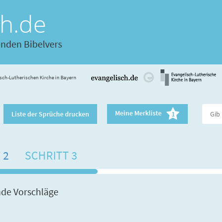
ch.de
enden Bibelvers
sch-Lutherischen Kirche in Bayern
Meine Merkliste
Liste der Sprüche drucken
1
 2
SCHRITT 3
nde Vorschläge