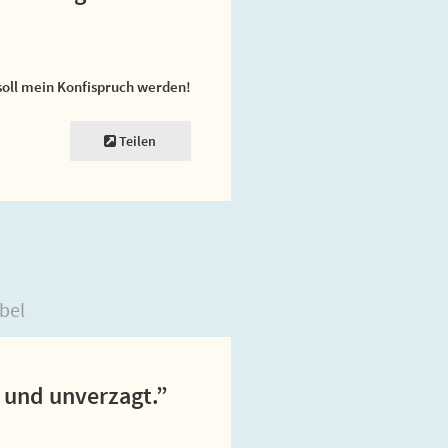
soll mein Konfispruch werden!
Teilen
bel
t und unverzagt.”