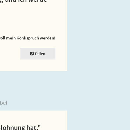
soll mein Konfispruch werden!
Teilen
bel
elohnung hat.”