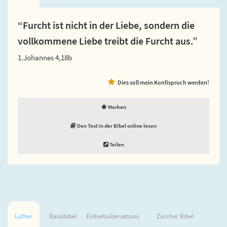
“Furcht ist nicht in der Liebe, sondern die
vollkommene Liebe treibt die Furcht aus.”
1.Johannes 4,18b
Dies soll mein Konfispruch werden!
Merken
Den Text in der Bibel online lesen
Teilen
Luther
Basisbibel
Einheitsübersetzung
Zürcher Bibel