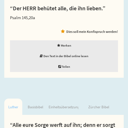
“Der HERR behütet alle, die ihn lieben.”
Psalm 145,20a
Dies soll mein Konfispruch werden!
Merken
Den Text in der Bibel online lesen
Teilen
Luther
Basisbibel
Einheitsübersetzung
Zürcher Bibel
“Alle eure Sorge werft auf ihn; denn er sorgt