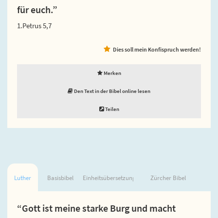
für euch.”
1.Petrus 5,7
Dies soll mein Konfispruch werden!
Merken
Den Text in der Bibel online lesen
Teilen
Luther
Basisbibel
Einheitsübersetzung
Zürcher Bibel
“Gott ist meine starke Burg und macht