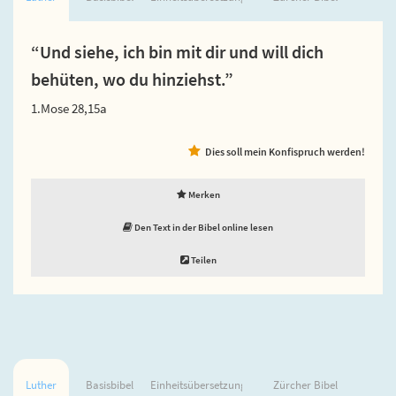
“Und siehe, ich bin mit dir und will dich
behüten, wo du hinziehst.”
1.Mose 28,15a
Dies soll mein Konfispruch werden!
Merken
Den Text in der Bibel online lesen
Teilen
Luther
Basisbibel
Einheitsübersetzung
Zürcher Bibel