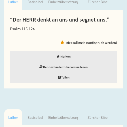
Luther
Basisbibel
Einheitsübersetzung
Zürcher Bibel
“Der HERR denkt an uns und segnet uns.”
Psalm 115,12a
Dies soll mein Konfispruch werden!
Merken
Den Text in der Bibel online lesen
Teilen
Luther
Basisbibel
Einheitsübersetzung
Zürcher Bibel