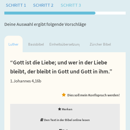
SCHRITT 1
SCHRITT 2
SCHRITT 3
Deine Auswahl ergibt folgende Vorschläge
Luther
Basisbibel
Einheitsübersetzung
Zürcher Bibel
“Gott ist die Liebe; und wer in der Liebe
bleibt, der bleibt in Gott und Gott in ihm.”
1.Johannes 4,16b
Dies soll mein Konfispruch werden!
Merken
Den Text in der Bibel online lesen