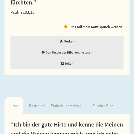
fürchten.”
Psalm 103,13
Dies soll mein Konfispruch werden!
Merken
Den Text in der Bibel online lesen
Teilen
Luther
Basisbibel
Einheitsübersetzung
Zürcher Bibel
“Ich bin der gute Hirte und kenne die Meinen
und die Meinen kennen mich, und ich gebe