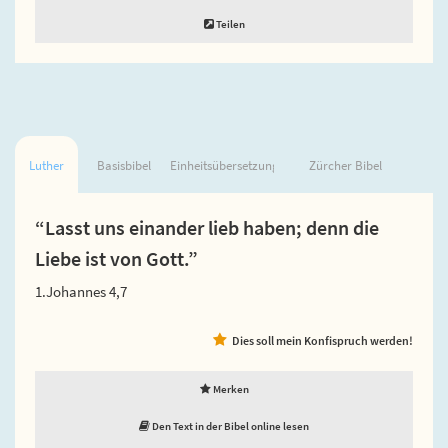
Teilen
Luther
Basisbibel
Einheitsübersetzung
Zürcher Bibel
“Lasst uns einander lieb haben; denn die
Liebe ist von Gott.”
1.Johannes 4,7
Dies soll mein Konfispruch werden!
Merken
Den Text in der Bibel online lesen