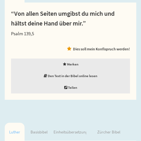
“Von allen Seiten umgibst du mich und
hältst deine Hand über mir.”
Psalm 139,5
Dies soll mein Konfispruch werden!
Merken
Den Text in der Bibel online lesen
Teilen
Luther
Basisbibel
Einheitsübersetzung
Zürcher Bibel