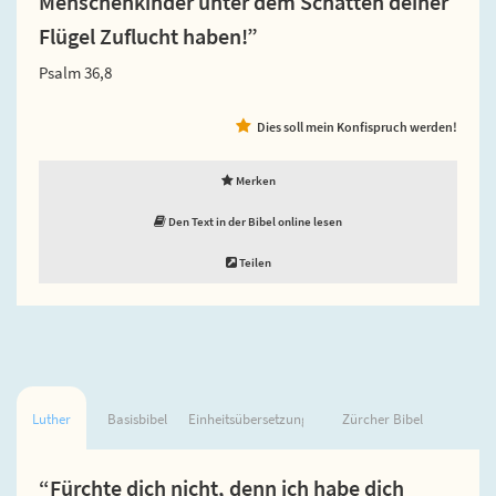
Menschenkinder unter dem Schatten deiner
Flügel Zuflucht haben!”
Psalm 36,8
Dies soll mein Konfispruch werden!
Merken
Den Text in der Bibel online lesen
Teilen
Luther
Basisbibel
Einheitsübersetzung
Zürcher Bibel
“Fürchte dich nicht, denn ich habe dich