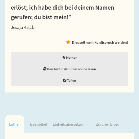
erlöst; ich habe dich bei deinem Namen
gerufen; du bist mein!”
Jesaja 43,1b
Dies soll mein Konfispruch werden!
Merken
Den Text in der Bibel online lesen
Teilen
Luther
Basisbibel
Einheitsübersetzung
Zürcher Bibel