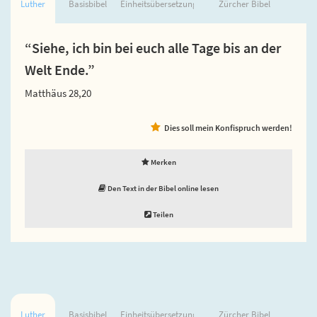
Luther
Basisbibel
Einheitsübersetzung
Zürcher Bibel
“Siehe, ich bin bei euch alle Tage bis an der
Welt Ende.”
Matthäus 28,20
Dies soll mein Konfispruch werden!
Merken
Den Text in der Bibel online lesen
Teilen
Luther
Basisbibel
Einheitsübersetzung
Zürcher Bibel