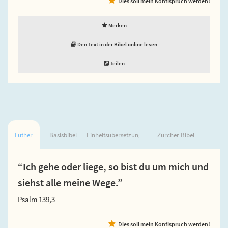
Dies soll mein Konfispruch werden!
Merken
Den Text in der Bibel online lesen
Teilen
Luther
Basisbibel
Einheitsübersetzung
Zürcher Bibel
“Ich gehe oder liege, so bist du um mich und
siehst alle meine Wege.”
Psalm 139,3
Dies soll mein Konfispruch werden!