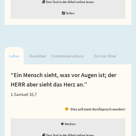
Den Text in der Bibel online lesen
Teilen
Luther
Basisbibel
Einheitsübersetzung
Zürcher Bibel
“Ein Mensch sieht, was vor Augen ist; der
HERR aber sieht das Herz an.”
1.Samuel 16,7
Dies soll mein Konfispruch werden!
Merken
Den Text in der Bibel online lesen