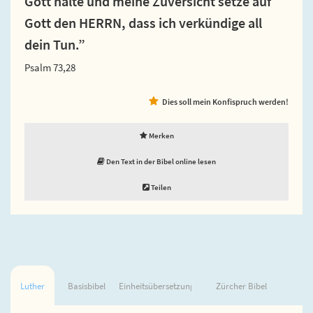
Gott halte und meine Zuversicht setze auf
Gott den HERRN, dass ich verkündige all
dein Tun.”
Psalm 73,28
Dies soll mein Konfispruch werden!
Merken
Den Text in der Bibel online lesen
Teilen
Luther
Basisbibel
Einheitsübersetzung
Zürcher Bibel