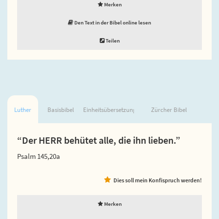
Merken
Den Text in der Bibel online lesen
Teilen
Luther
Basisbibel
Einheitsübersetzung
Zürcher Bibel
“Der HERR behütet alle, die ihn lieben.”
Psalm 145,20a
Dies soll mein Konfispruch werden!
Merken