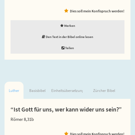
Dies soll mein Konfispruch werden!
Merken
Den Text in der Bibel online lesen
Teilen
Luther
Basisbibel
Einheitsübersetzung
Zürcher Bibel
“Ist Gott für uns, wer kann wider uns sein?”
Römer 8,31b
Dies soll mein Konfispruch werden!