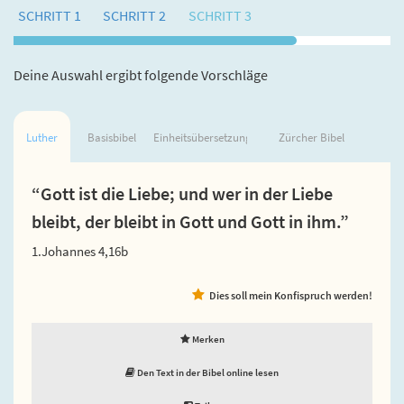
SCHRITT 1
SCHRITT 2
SCHRITT 3
Deine Auswahl ergibt folgende Vorschläge
Luther
Basisbibel
Einheitsübersetzung
Zürcher Bibel
“Gott ist die Liebe; und wer in der Liebe
bleibt, der bleibt in Gott und Gott in ihm.”
1.Johannes 4,16b
Dies soll mein Konfispruch werden!
Merken
Den Text in der Bibel online lesen