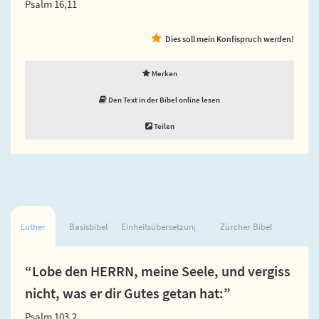
Psalm 16,11
Dies soll mein Konfispruch werden!
Merken
Den Text in der Bibel online lesen
Teilen
Luther
Basisbibel
Einheitsübersetzung
Zürcher Bibel
“Lobe den HERRN, meine Seele, und vergiss
nicht, was er dir Gutes getan hat:”
Psalm 103,2