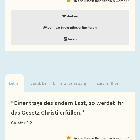
Dies soll mein Konfispruch werden!
Merken
Den Text in der Bibel online lesen
Teilen
Luther
Basisbibel
Einheitsübersetzung
Zürcher Bibel
“Einer trage des andern Last, so werdet ihr
das Gesetz Christi erfüllen.”
Galater 6,2
Dies soll mein Konfispruch werden!