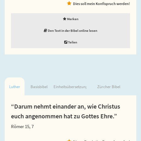
Dies soll mein Konfispruch werden!
Merken
Den Text in der Bibel online lesen
Teilen
Luther
Basisbibel
Einheitsübersetzung
Zürcher Bibel
“Darum nehmt einander an, wie Christus
euch angenommen hat zu Gottes Ehre.”
Römer 15, 7