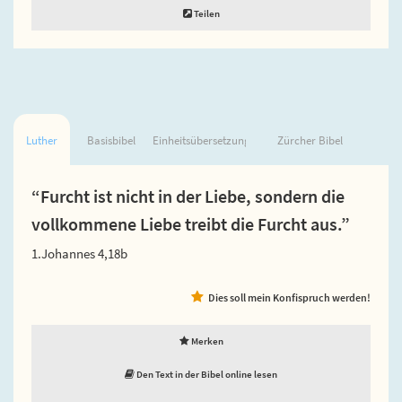
Teilen
Luther
Basisbibel
Einheitsübersetzung
Zürcher Bibel
“Furcht ist nicht in der Liebe, sondern die
vollkommene Liebe treibt die Furcht aus.”
1.Johannes 4,18b
Dies soll mein Konfispruch werden!
Merken
Den Text in der Bibel online lesen