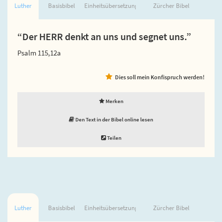
Luther
Basisbibel
Einheitsübersetzung
Zürcher Bibel
“Der HERR denkt an uns und segnet uns.”
Psalm 115,12a
Dies soll mein Konfispruch werden!
Merken
Den Text in der Bibel online lesen
Teilen
Luther
Basisbibel
Einheitsübersetzung
Zürcher Bibel