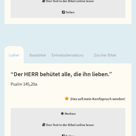
Den Text in der Bibel online lesen
Teilen
Luther
Basisbibel
Einheitsübersetzung
Zürcher Bibel
“Der HERR behütet alle, die ihn lieben.”
Psalm 145,20a
Dies soll mein Konfispruch werden!
Merken
Den Text in der Bibel online lesen
Teilen