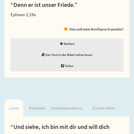
“Denn er ist unser Friede.”
Epheser 2,14a
Dies soll mein Konfispruch werden!
Merken
Den Text in der Bibel online lesen
Teilen
Luther
Basisbibel
Einheitsübersetzung
Zürcher Bibel
“Und siehe, ich bin mit dir und will dich