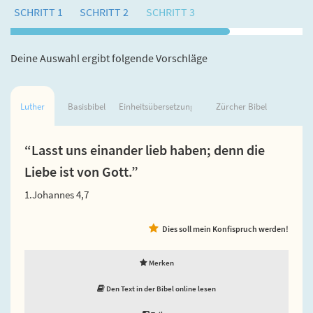
SCHRITT 1
SCHRITT 2
SCHRITT 3
Deine Auswahl ergibt folgende Vorschläge
Luther
Basisbibel
Einheitsübersetzung
Zürcher Bibel
“Lasst uns einander lieb haben; denn die
Liebe ist von Gott.”
1.Johannes 4,7
Dies soll mein Konfispruch werden!
Merken
Den Text in der Bibel online lesen