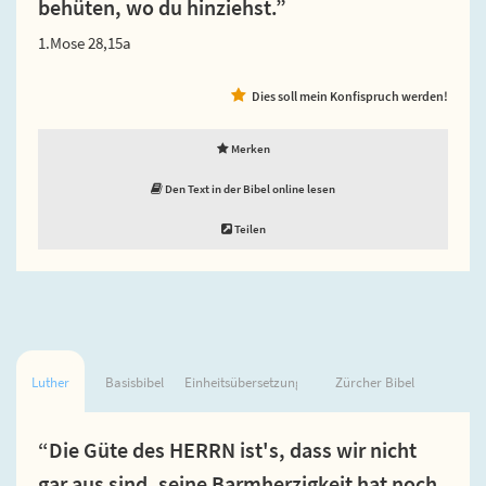
behüten, wo du hinziehst.”
1.Mose 28,15a
Dies soll mein Konfispruch werden!
Merken
Den Text in der Bibel online lesen
Teilen
Luther
Basisbibel
Einheitsübersetzung
Zürcher Bibel
“Die Güte des HERRN ist's, dass wir nicht
gar aus sind, seine Barmherzigkeit hat noch