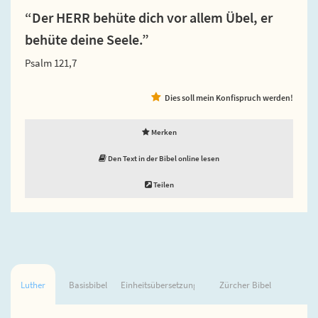
“Der HERR behüte dich vor allem Übel, er
behüte deine Seele.”
Psalm 121,7
Dies soll mein Konfispruch werden!
Merken
Den Text in der Bibel online lesen
Teilen
Luther
Basisbibel
Einheitsübersetzung
Zürcher Bibel