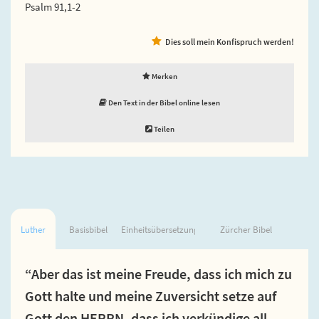
Psalm 91,1-2
Dies soll mein Konfispruch werden!
Merken
Den Text in der Bibel online lesen
Teilen
Luther
Basisbibel
Einheitsübersetzung
Zürcher Bibel
“Aber das ist meine Freude, dass ich mich zu
Gott halte und meine Zuversicht setze auf
Gott den HERRN, dass ich verkündige all