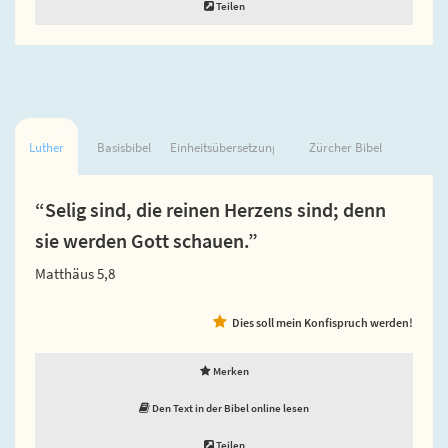
Teilen
Luther
Basisbibel
Einheitsübersetzung
Zürcher Bibel
“Selig sind, die reinen Herzens sind; denn
sie werden Gott schauen.”
Matthäus 5,8
Dies soll mein Konfispruch werden!
Merken
Den Text in der Bibel online lesen
Teilen