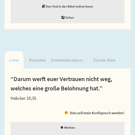
Den Text in der Bibel online lesen
Teilen
Luther
Basisbibel
Einheitsübersetzung
Zürcher Bibel
“Darum werft euer Vertrauen nicht weg,
welches eine große Belohnung hat.”
Hebräer 10,35
Dies soll mein Konfispruch werden!
Merken