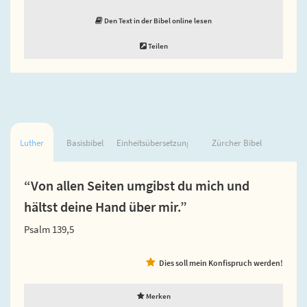
Den Text in der Bibel online lesen
Teilen
Luther
Basisbibel
Einheitsübersetzung
Zürcher Bibel
“Von allen Seiten umgibst du mich und
hältst deine Hand über mir.”
Psalm 139,5
Dies soll mein Konfispruch werden!
Merken