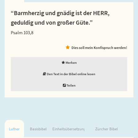
“Barmherzig und gnädig ist der HERR,
geduldig und von großer Güte.”
Psalm 103,8
Dies soll mein Konfispruch werden!
Merken
Den Text in der Bibel online lesen
Teilen
Luther
Basisbibel
Einheitsübersetzung
Zürcher Bibel