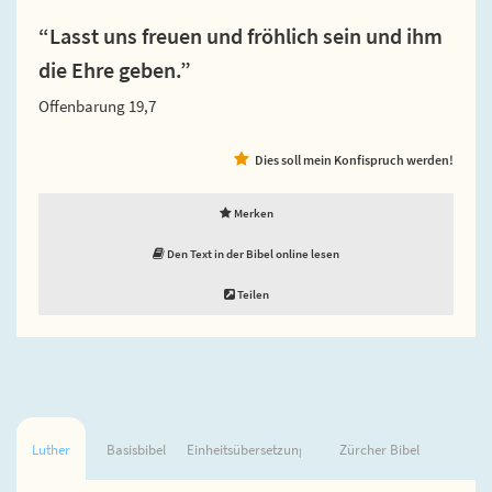
“Lasst uns freuen und fröhlich sein und ihm
die Ehre geben.”
Offenbarung 19,7
Dies soll mein Konfispruch werden!
Merken
Den Text in der Bibel online lesen
Teilen
Luther
Basisbibel
Einheitsübersetzung
Zürcher Bibel