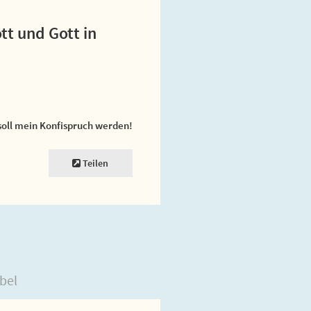
ott und Gott in
soll mein Konfispruch werden!
Teilen
bel