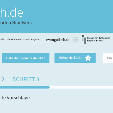
ch.de
enden Bibelvers
sch-Lutherischen Kirche in Bayern
Meine Merkliste
Liste der Sprüche drucken
1
 2
SCHRITT 3
nde Vorschläge