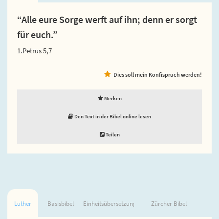
“Alle eure Sorge werft auf ihn; denn er sorgt
für euch.”
1.Petrus 5,7
Dies soll mein Konfispruch werden!
Merken
Den Text in der Bibel online lesen
Teilen
Luther
Basisbibel
Einheitsübersetzung
Zürcher Bibel