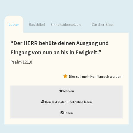
Luther
Basisbibel
Einheitsübersetzung
Zürcher Bibel
“Der HERR behüte deinen Ausgang und
Eingang von nun an bis in Ewigkeit!”
Psalm 121,8
Dies soll mein Konfispruch werden!
Merken
Den Text in der Bibel online lesen
Teilen