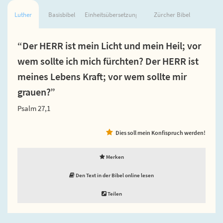
Luther
Basisbibel
Einheitsübersetzung
Zürcher Bibel
“Der HERR ist mein Licht und mein Heil; vor
wem sollte ich mich fürchten? Der HERR ist
meines Lebens Kraft; vor wem sollte mir
grauen?”
Psalm 27,1
Dies soll mein Konfispruch werden!
Merken
Den Text in der Bibel online lesen
Teilen