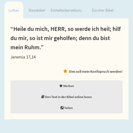
Luther
Basisbibel
Einheitsübersetzung
Zürcher Bibel
“Heile du mich, HERR, so werde ich heil; hilf
du mir, so ist mir geholfen; denn du bist
mein Ruhm.”
Jeremia 17,14
Dies soll mein Konfispruch werden!
Merken
Den Text in der Bibel online lesen
Teilen