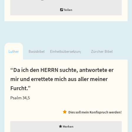
Teilen
Luther
Basisbibel
Einheitsübersetzung
Zürcher Bibel
“Da ich den HERRN suchte, antwortete er
mir und errettete mich aus aller meiner
Furcht.”
Psalm 34,5
Dies soll mein Konfispruch werden!
Merken