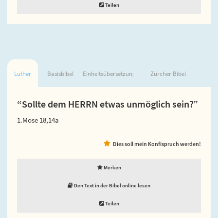
Teilen
Luther
Basisbibel
Einheitsübersetzung
Zürcher Bibel
“Sollte dem HERRN etwas unmöglich sein?”
1.Mose 18,14a
Dies soll mein Konfispruch werden!
Merken
Den Text in der Bibel online lesen
Teilen