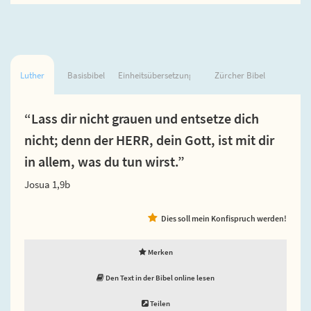
Luther
Basisbibel
Einheitsübersetzung
Zürcher Bibel
“Lass dir nicht grauen und entsetze dich
nicht; denn der HERR, dein Gott, ist mit dir
in allem, was du tun wirst.”
Josua 1,9b
Dies soll mein Konfispruch werden!
Merken
Den Text in der Bibel online lesen
Teilen