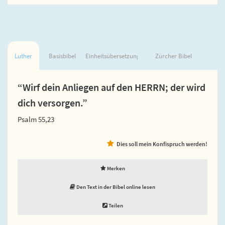
Luther
Basisbibel
Einheitsübersetzung
Zürcher Bibel
“Wirf dein Anliegen auf den HERRN; der wird
dich versorgen.”
Psalm 55,23
Dies soll mein Konfispruch werden!
Merken
Den Text in der Bibel online lesen
Teilen