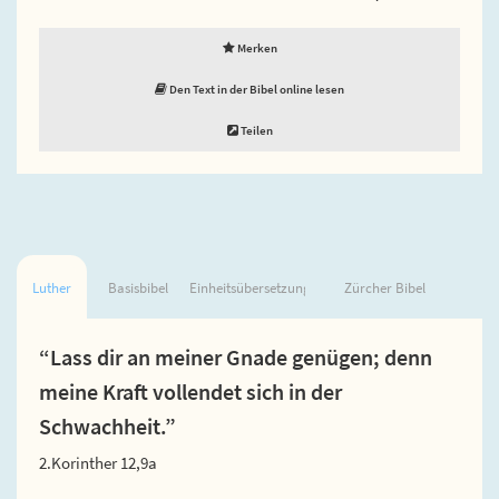
Merken
Den Text in der Bibel online lesen
Teilen
Luther
Basisbibel
Einheitsübersetzung
Zürcher Bibel
“Lass dir an meiner Gnade genügen; denn
meine Kraft vollendet sich in der
Schwachheit.”
2.Korinther 12,9a