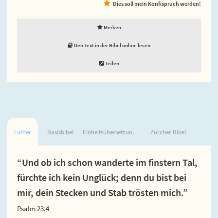
Dies soll mein Konfispruch werden!
Merken
Den Text in der Bibel online lesen
Teilen
Luther
Basisbibel
Einheitsübersetzung
Zürcher Bibel
“Und ob ich schon wanderte im finstern Tal,
fürchte ich kein Unglück; denn du bist bei
mir, dein Stecken und Stab trösten mich.”
Psalm 23,4