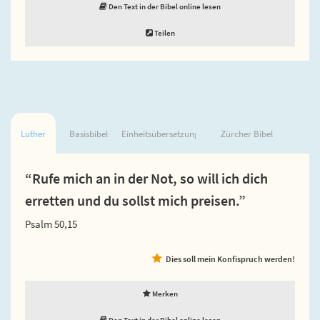
Den Text in der Bibel online lesen
Teilen
Luther
Basisbibel
Einheitsübersetzung
Zürcher Bibel
“Rufe mich an in der Not, so will ich dich
erretten und du sollst mich preisen.”
Psalm 50,15
Dies soll mein Konfispruch werden!
Merken
Den Text in der Bibel online lesen