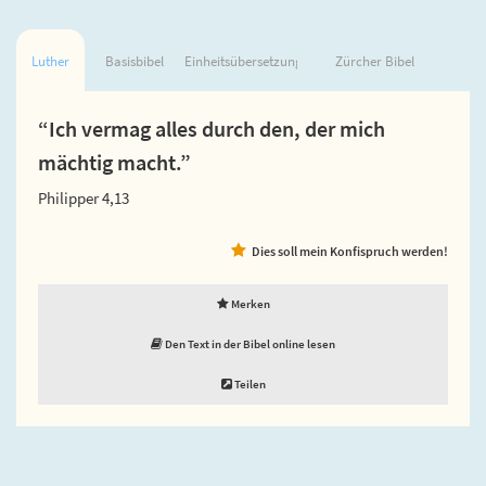
Luther
Basisbibel
Einheitsübersetzung
Zürcher Bibel
“Ich vermag alles durch den, der mich
mächtig macht.”
Philipper 4,13
Dies soll mein Konfispruch werden!
Merken
Den Text in der Bibel online lesen
Teilen