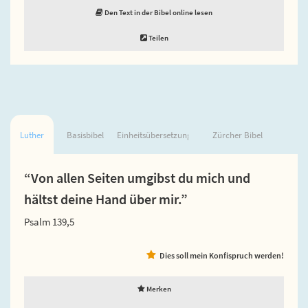
Den Text in der Bibel online lesen
Teilen
Luther
Basisbibel
Einheitsübersetzung
Zürcher Bibel
“Von allen Seiten umgibst du mich und
hältst deine Hand über mir.”
Psalm 139,5
Dies soll mein Konfispruch werden!
Merken