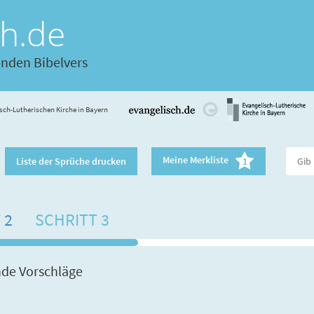
ch.de
enden Bibelvers
sch-Lutherischen Kirche in Bayern
Meine Merkliste
Liste der Sprüche drucken
1
 2
SCHRITT 3
nde Vorschläge