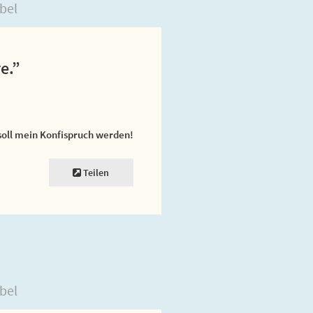
bel
e.”
soll mein Konfispruch werden!
Teilen
bel