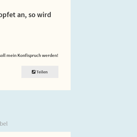
opfet an, so wird
soll mein Konfispruch werden!
Teilen
bel