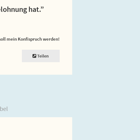
elohnung hat.”
soll mein Konfispruch werden!
Teilen
bel