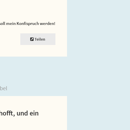
soll mein Konfispruch werden!
Teilen
bel
hofft, und ein