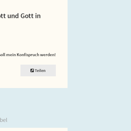
ott und Gott in
soll mein Konfispruch werden!
Teilen
bel