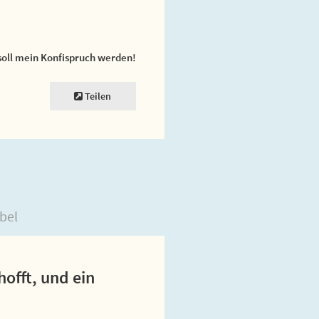
soll mein Konfispruch werden!
Teilen
bel
hofft, und ein