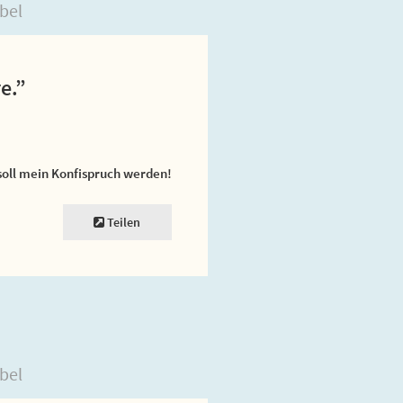
bel
e.”
soll mein Konfispruch werden!
Teilen
bel