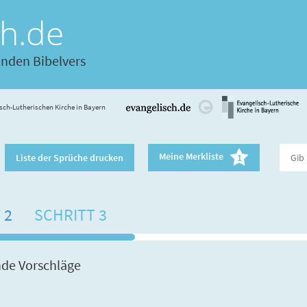
ch.de
enden Bibelvers
sch-Lutherischen Kirche in Bayern
Meine Merkliste
Liste der Sprüche drucken
1
 2
SCHRITT 3
nde Vorschläge