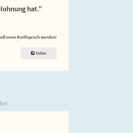
elohnung hat.”
soll mein Konfispruch werden!
Teilen
bel