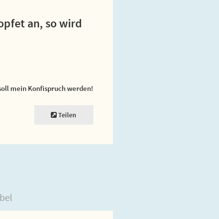
opfet an, so wird
soll mein Konfispruch werden!
Teilen
bel