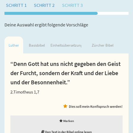
SCHRITT 1
SCHRITT 2
SCHRITT 3
Deine Auswahl ergibt folgende Vorschläge
Luther
Basisbibel
Einheitsübersetzung
Zürcher Bibel
“Denn Gott hat uns nicht gegeben den Geist
der Furcht, sondern der Kraft und der Liebe
und der Besonnenheit.”
2.Timotheus 1,7
Dies soll mein Konfispruch werden!
Merken
Den Text in der Bibel online lesen