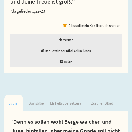
und deine Treue ist groß.”
Klagelieder 3,22-23
Dies soll mein Konfispruch werden!
Merken
Den Text in der Bibel online lesen
Teilen
Luther
Basisbibel
Einheitsübersetzung
Zürcher Bibel
“Denn es sollen wohl Berge weichen und
Hügel hinfallen, aber meine Gnade soll nicht