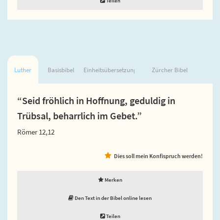
Teilen
Luther
Basisbibel
Einheitsübersetzung
Zürcher Bibel
“Seid fröhlich in Hoffnung, geduldig in
Trübsal, beharrlich im Gebet.”
Römer 12,12
Dies soll mein Konfispruch werden!
Merken
Den Text in der Bibel online lesen
Teilen