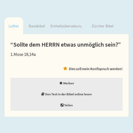
Luther
Basisbibel
Einheitsübersetzung
Zürcher Bibel
“Sollte dem HERRN etwas unmöglich sein?”
1.Mose 18,14a
Dies soll mein Konfispruch werden!
Merken
Den Text in der Bibel online lesen
Teilen