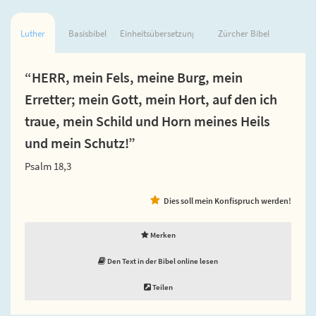
Luther
Basisbibel
Einheitsübersetzung
Zürcher Bibel
“HERR, mein Fels, meine Burg, mein
Erretter; mein Gott, mein Hort, auf den ich
traue, mein Schild und Horn meines Heils
und mein Schutz!”
Psalm 18,3
Dies soll mein Konfispruch werden!
Merken
Den Text in der Bibel online lesen
Teilen