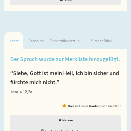
Luther
Basisbibel
Einheitsübersetzung
Zürcher Bibel
Der Spruch wurde zur Merkliste hinzugefügt.
“Siehe, Gott ist mein Heil, ich bin sicher und
fürchte mich nicht.”
Jesaja 12,2a
Dies soll mein Konfispruch werden!
Merken
Den Text in der Bibel online lesen