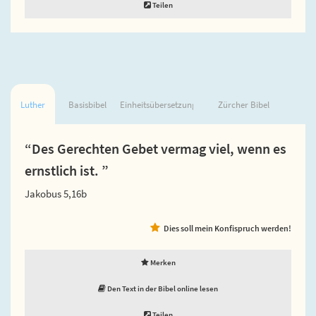
Teilen
Luther
Basisbibel
Einheitsübersetzung
Zürcher Bibel
“Des Gerechten Gebet vermag viel, wenn es
ernstlich ist. ”
Jakobus 5,16b
Dies soll mein Konfispruch werden!
Merken
Den Text in der Bibel online lesen
Teilen