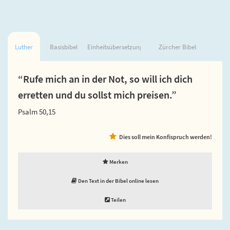
Luther
Basisbibel
Einheitsübersetzung
Zürcher Bibel
“Rufe mich an in der Not, so will ich dich
erretten und du sollst mich preisen.”
Psalm 50,15
Dies soll mein Konfispruch werden!
Merken
Den Text in der Bibel online lesen
Teilen