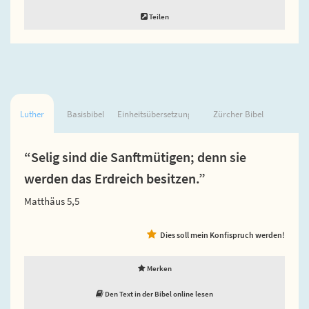
Teilen
Luther
Basisbibel
Einheitsübersetzung
Zürcher Bibel
“Selig sind die Sanftmütigen; denn sie
werden das Erdreich besitzen.”
Matthäus 5,5
Dies soll mein Konfispruch werden!
Merken
Den Text in der Bibel online lesen