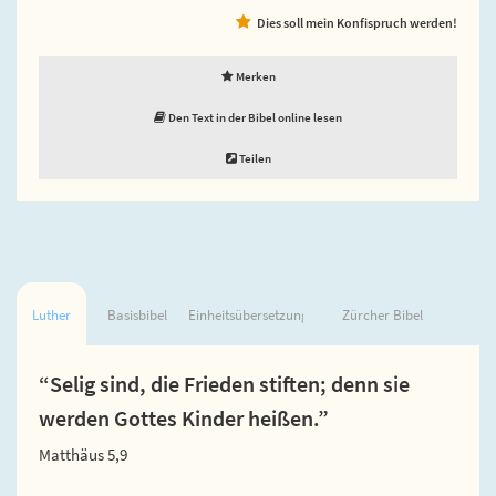
Dies soll mein Konfispruch werden!
Merken
Den Text in der Bibel online lesen
Teilen
Luther
Basisbibel
Einheitsübersetzung
Zürcher Bibel
“Selig sind, die Frieden stiften; denn sie
werden Gottes Kinder heißen.”
Matthäus 5,9