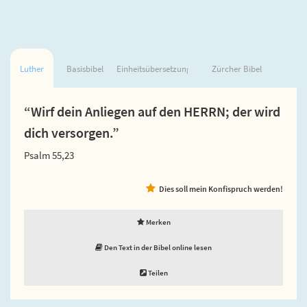
Luther
Basisbibel
Einheitsübersetzung
Zürcher Bibel
“Wirf dein Anliegen auf den HERRN; der wird
dich versorgen.”
Psalm 55,23
Dies soll mein Konfispruch werden!
Merken
Den Text in der Bibel online lesen
Teilen