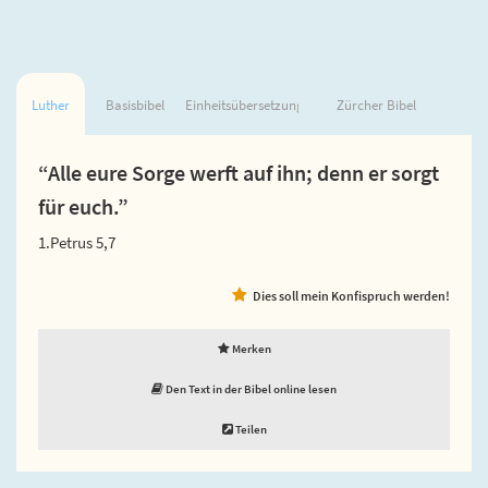
Luther
Basisbibel
Einheitsübersetzung
Zürcher Bibel
“Alle eure Sorge werft auf ihn; denn er sorgt
für euch.”
1.Petrus 5,7
Dies soll mein Konfispruch werden!
Merken
Den Text in der Bibel online lesen
Teilen