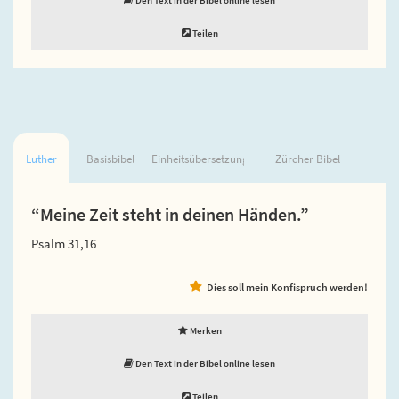
Teilen
Luther
Basisbibel
Einheitsübersetzung
Zürcher Bibel
“Meine Zeit steht in deinen Händen.”
Psalm 31,16
Dies soll mein Konfispruch werden!
Merken
Den Text in der Bibel online lesen
Teilen