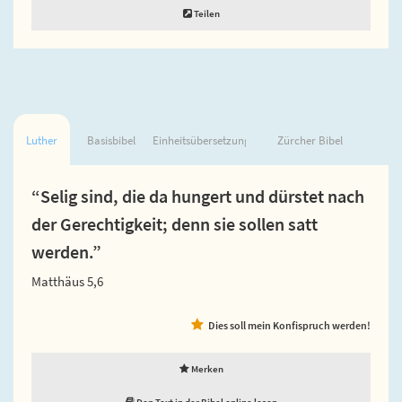
Teilen
Luther
Basisbibel
Einheitsübersetzung
Zürcher Bibel
“Selig sind, die da hungert und dürstet nach
der Gerechtigkeit; denn sie sollen satt
werden.”
Matthäus 5,6
Dies soll mein Konfispruch werden!
Merken
Den Text in der Bibel online lesen