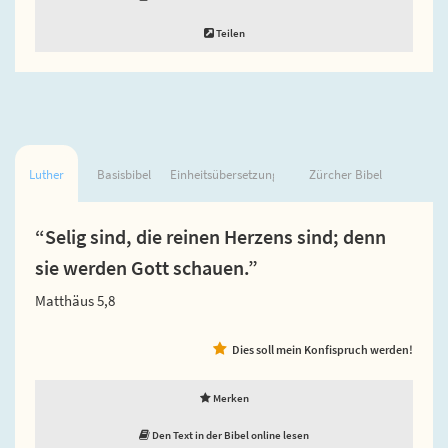
Teilen
Luther
Basisbibel
Einheitsübersetzung
Zürcher Bibel
“Selig sind, die reinen Herzens sind; denn
sie werden Gott schauen.”
Matthäus 5,8
Dies soll mein Konfispruch werden!
Merken
Den Text in der Bibel online lesen