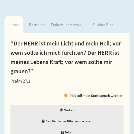
Luther
Basisbibel
Einheitsübersetzung
Zürcher Bibel
“Der HERR ist mein Licht und mein Heil; vor
wem sollte ich mich fürchten? Der HERR ist
meines Lebens Kraft; vor wem sollte mir
grauen?”
Psalm 27,1
Dies soll mein Konfispruch werden!
Merken
Den Text in der Bibel online lesen
Teilen