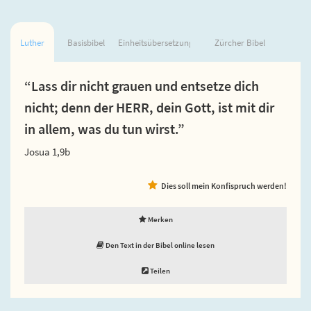
Luther
Basisbibel
Einheitsübersetzung
Zürcher Bibel
“Lass dir nicht grauen und entsetze dich
nicht; denn der HERR, dein Gott, ist mit dir
in allem, was du tun wirst.”
Josua 1,9b
Dies soll mein Konfispruch werden!
Merken
Den Text in der Bibel online lesen
Teilen