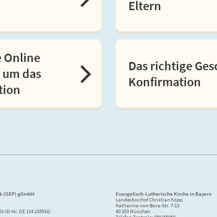
Eltern
e Online
Das richtige Ge
 um das
Konfirmation
tion
ik (GEP) gGmbH
Evangelisch-Lutherische Kirche in Bayern
Landesbischof Christian Kopp
Katharina-von-Bora-Str. 7-13
St-ID-Nr. DE 114 235916)
80 333 München