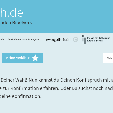
ch.de
enden Bibelvers
sch-Lutherischen Kirche in Bayern
Meine Merkliste
0
Deiner Wahl! Nun kannst du Deinen Konfispruch mit a
re zur Konfirmation erfahren. Oder Du suchst noch nac
 deine Konfirmation!