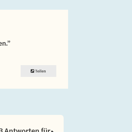
en.”
Teilen
3 Antworten für