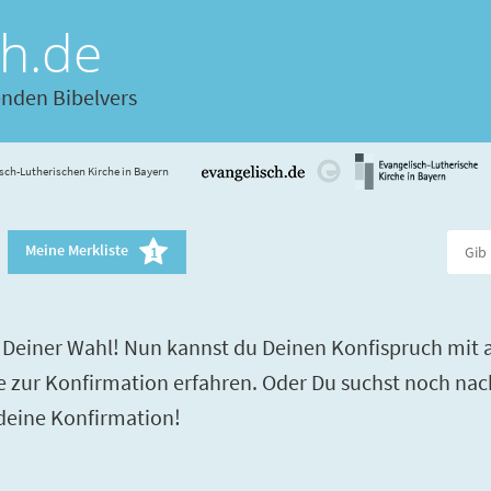
ch.de
enden Bibelvers
sch-Lutherischen Kirche in Bayern
Meine Merkliste
1
Deiner Wahl! Nun kannst du Deinen Konfispruch mit a
re zur Konfirmation erfahren. Oder Du suchst noch nac
 deine Konfirmation!