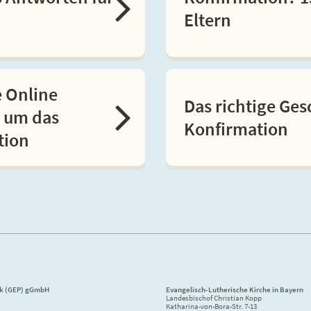
Eltern
e Online
Das richtige Ge
 um das
Konfirmation
tion
ik (GEP) gGmbH
Evangelisch-Lutherische Kirche in Bayern
Landesbischof Christian Kopp
Katharina-von-Bora-Str. 7-13