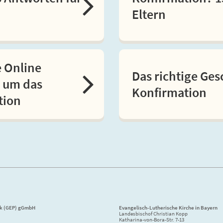
Eltern
e Online
Das richtige Ge
 um das
Konfirmation
tion
ik (GEP) gGmbH
Evangelisch-Lutherische Kirche in Bayern
Landesbischof Christian Kopp
Katharina-von-Bora-Str. 7-13