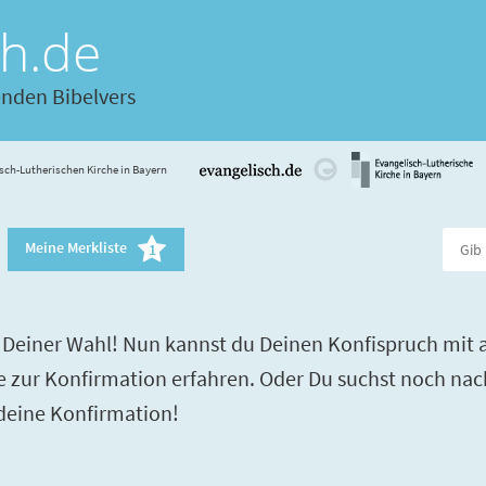
ch.de
enden Bibelvers
sch-Lutherischen Kirche in Bayern
Meine Merkliste
1
Deiner Wahl! Nun kannst du Deinen Konfispruch mit a
re zur Konfirmation erfahren. Oder Du suchst noch nac
 deine Konfirmation!