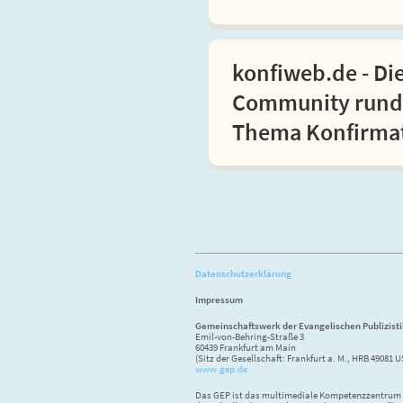
konfiweb.de - Di
Community rund
Thema Konfirma
Datenschutzerklärung
Impressum
Gemeinschaftswerk der Evangelischen Publizist
Emil-von-Behring-Straße 3
60439 Frankfurt am Main
(Sitz der Gesellschaft: Frankfurt a. M., HRB 49081 U
www.gep.de
Das GEP ist das multimediale Kompetenzzentrum f