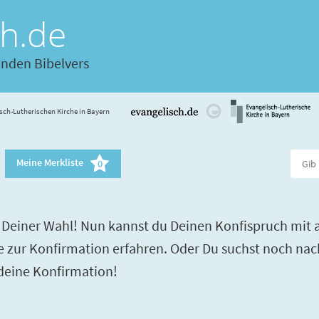
ch.de
enden Bibelvers
sch-Lutherischen Kirche in Bayern
Meine Merkliste
0
Deiner Wahl! Nun kannst du Deinen Konfispruch mit a
re zur Konfirmation erfahren. Oder Du suchst noch nac
 deine Konfirmation!