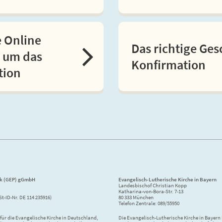
e Online
Das richtige Ge
 um das
Konfirmation
tion
ik (GEP) gGmbH
Evangelisch-Lutherische Kirche in Bayern
Landesbischof Christian Kopp
Katharina-von-Bora-Str. 7-13
St-ID-Nr. DE 114 235916)
80 333 München
Telefon Zentrale: 089/55950
ür die Evangelische Kirche in Deutschland,
Die Evangelisch-Lutherische Kirche in Bayern i