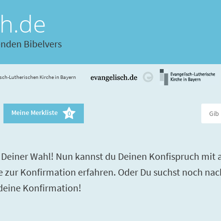
ch.de
enden Bibelvers
sch-Lutherischen Kirche in Bayern
Meine Merkliste
0
Deiner Wahl! Nun kannst du Deinen Konfispruch mit a
re zur Konfirmation erfahren. Oder Du suchst noch nac
 deine Konfirmation!