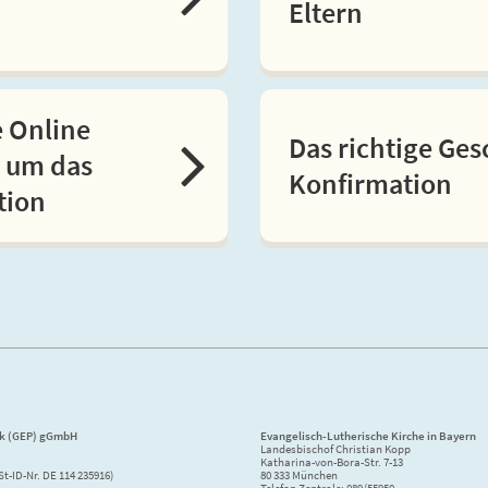
Eltern
e Online
Das richtige Ge
 um das
Konfirmation
tion
ik (GEP) gGmbH
Evangelisch-Lutherische Kirche in Bayern
Landesbischof Christian Kopp
Katharina-von-Bora-Str. 7-13
St-ID-Nr. DE 114 235916)
80 333 München