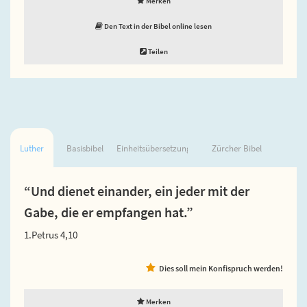
Merken
Den Text in der Bibel online lesen
Teilen
Luther
Basisbibel
Einheitsübersetzung
Zürcher Bibel
“Und dienet einander, ein jeder mit der
Gabe, die er empfangen hat.”
1.Petrus 4,10
Dies soll mein Konfispruch werden!
Merken