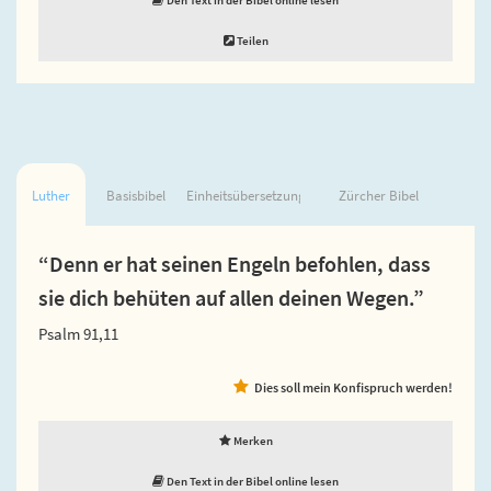
Teilen
Luther
Basisbibel
Einheitsübersetzung
Zürcher Bibel
“Denn er hat seinen Engeln befohlen, dass
sie dich behüten auf allen deinen Wegen.”
Psalm 91,11
Dies soll mein Konfispruch werden!
Merken
Den Text in der Bibel online lesen