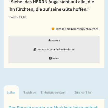
“Siehe, des HERRN Auge sieht auf alle, die
ihn fürchten, die auf seine Güte hoffen.”
Psalm 33,18
Dies soll mein Konfispruch werden!
Merken
Den Text in der Bibel online lesen
Teilen
Luther
Basisbibel
Einheitsübersetzung
Zürcher Bibel
Der Spruch wurde zur Merkliste hinzugefügt.