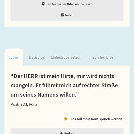
Den Text in der Bibel online lesen
Teilen
Luther
Basisbibel
Einheitsübersetzung
Zürcher Bibel
“Der HERR ist mein Hirte, mir wird nichts
mangeln. Er führet mich auf rechter Straße
um seines Namens willen.”
Psalm 23,1+3b
Dies soll mein Konfispruch werden!
Merken