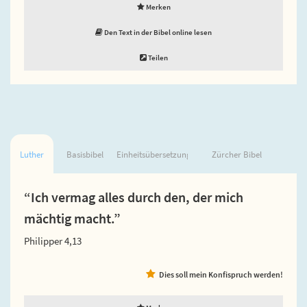
Merken
Den Text in der Bibel online lesen
Teilen
Luther
Basisbibel
Einheitsübersetzung
Zürcher Bibel
“Ich vermag alles durch den, der mich
mächtig macht.”
Philipper 4,13
Dies soll mein Konfispruch werden!