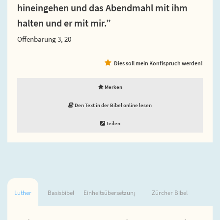
hineingehen und das Abendmahl mit ihm
halten und er mit mir.”
Offenbarung 3, 20
Dies soll mein Konfispruch werden!
Merken
Den Text in der Bibel online lesen
Teilen
Luther
Basisbibel
Einheitsübersetzung
Zürcher Bibel