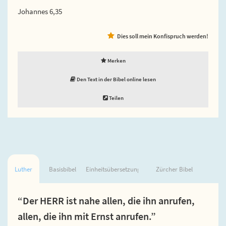
Johannes 6,35
Dies soll mein Konfispruch werden!
Merken
Den Text in der Bibel online lesen
Teilen
Luther
Basisbibel
Einheitsübersetzung
Zürcher Bibel
“Der HERR ist nahe allen, die ihn anrufen,
allen, die ihn mit Ernst anrufen.”