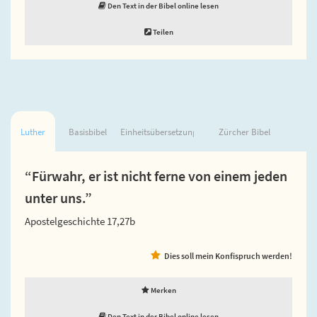
Den Text in der Bibel online lesen
Teilen
Luther
Basisbibel
Einheitsübersetzung
Zürcher Bibel
“Fürwahr, er ist nicht ferne von einem jeden
unter uns.”
Apostelgeschichte 17,27b
Dies soll mein Konfispruch werden!
Merken
Den Text in der Bibel online lesen