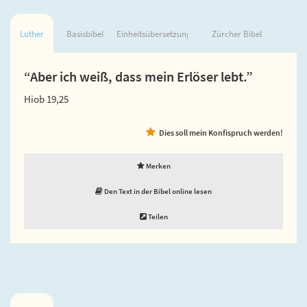
Luther
Basisbibel
Einheitsübersetzung
Zürcher Bibel
“Aber ich weiß, dass mein Erlöser lebt.”
Hiob 19,25
Dies soll mein Konfispruch werden!
Merken
Den Text in der Bibel online lesen
Teilen