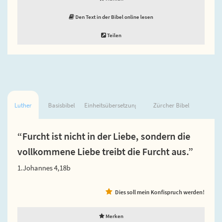
Den Text in der Bibel online lesen
Teilen
Luther
Basisbibel
Einheitsübersetzung
Zürcher Bibel
“Furcht ist nicht in der Liebe, sondern die
vollkommene Liebe treibt die Furcht aus.”
1.Johannes 4,18b
Dies soll mein Konfispruch werden!
Merken