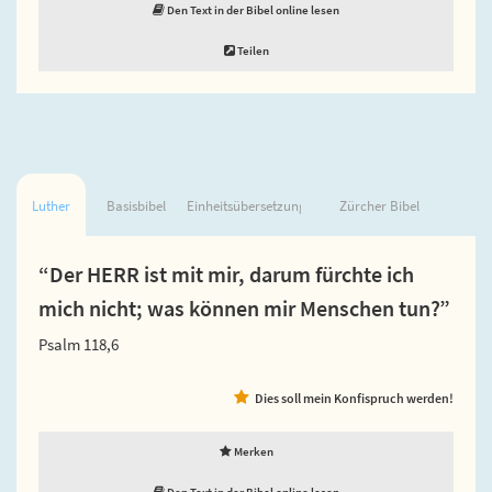
Den Text in der Bibel online lesen
Teilen
Luther
Basisbibel
Einheitsübersetzung
Zürcher Bibel
“Der HERR ist mit mir, darum fürchte ich
mich nicht; was können mir Menschen tun?”
Psalm 118,6
Dies soll mein Konfispruch werden!
Merken
Den Text in der Bibel online lesen