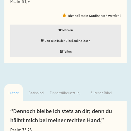
Psalm 91,9
Dies soll mein Konfispruch werden!
Merken
Den Text in der Bibel online lesen
Teilen
Luther
Basisbibel
Einheitsübersetzung
Zürcher Bibel
“Dennoch bleibe ich stets an dir; denn du
hältst mich bei meiner rechten Hand,”
Psalm 73,23