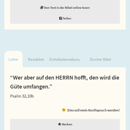
Den Text in der Bibel online lesen
Teilen
Luther
Basisbibel
Einheitsübersetzung
Zürcher Bibel
“Wer aber auf den HERRN hofft, den wird die
Güte umfangen.”
Psalm 32,10b
Dies soll mein Konfispruch werden!
Merken