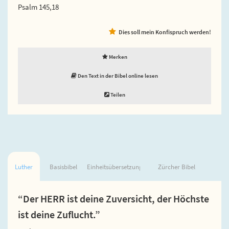
Psalm 145,18
Dies soll mein Konfispruch werden!
Merken
Den Text in der Bibel online lesen
Teilen
Luther
Basisbibel
Einheitsübersetzung
Zürcher Bibel
“Der HERR ist deine Zuversicht, der Höchste
ist deine Zuflucht.”