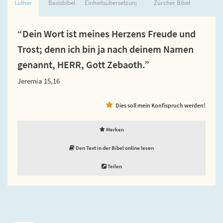
Luther
Basisbibel
Einheitsübersetzung
Zürcher Bibel
“Dein Wort ist meines Herzens Freude und
Trost; denn ich bin ja nach deinem Namen
genannt, HERR, Gott Zebaoth.”
Jeremia 15,16
Dies soll mein Konfispruch werden!
Merken
Den Text in der Bibel online lesen
Teilen