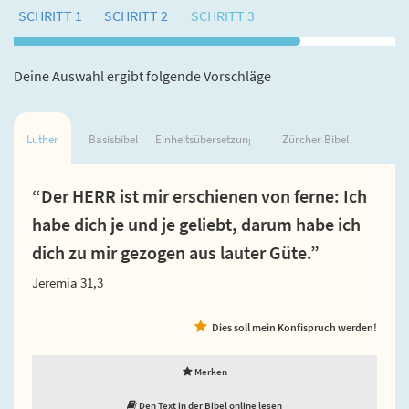
SCHRITT 1
SCHRITT 2
SCHRITT 3
Deine Auswahl ergibt folgende Vorschläge
Luther
Basisbibel
Einheitsübersetzung
Zürcher Bibel
“Der HERR ist mir erschienen von ferne: Ich
habe dich je und je geliebt, darum habe ich
dich zu mir gezogen aus lauter Güte.”
Jeremia 31,3
Dies soll mein Konfispruch werden!
Merken
Den Text in der Bibel online lesen