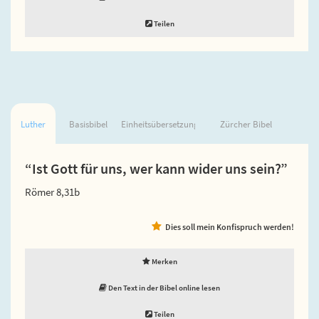
Teilen
Luther
Basisbibel
Einheitsübersetzung
Zürcher Bibel
“Ist Gott für uns, wer kann wider uns sein?”
Römer 8,31b
Dies soll mein Konfispruch werden!
Merken
Den Text in der Bibel online lesen
Teilen