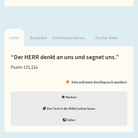
Luther
Basisbibel
Einheitsübersetzung
Zürcher Bibel
“Der HERR denkt an uns und segnet uns.”
Psalm 115,12a
Dies soll mein Konfispruch werden!
Merken
Den Text in der Bibel online lesen
Teilen