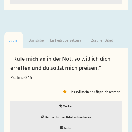
Luther
Basisbibel
Einheitsübersetzung
Zürcher Bibel
“Rufe mich an in der Not, so will ich dich
erretten und du sollst mich preisen.”
Psalm 50,15
Dies soll mein Konfispruch werden!
Merken
Den Text in der Bibel online lesen
Teilen