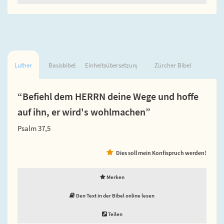
Luther
Basisbibel
Einheitsübersetzung
Zürcher Bibel
“Befiehl dem HERRN deine Wege und hoffe
auf ihn, er wird's wohlmachen”
Psalm 37,5
Dies soll mein Konfispruch werden!
Merken
Den Text in der Bibel online lesen
Teilen