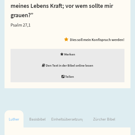
meines Lebens Kraft; vor wem sollte mir
grauen?”
Psalm 27,1
Dies soll mein Konfispruch werden!
Merken
Den Text in der Bibel online lesen
Teilen
Luther
Basisbibel
Einheitsübersetzung
Zürcher Bibel