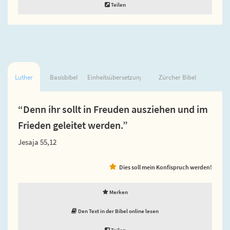
Teilen
Luther
Basisbibel
Einheitsübersetzung
Zürcher Bibel
“Denn ihr sollt in Freuden ausziehen und im
Frieden geleitet werden.”
Jesaja 55,12
Dies soll mein Konfispruch werden!
Merken
Den Text in der Bibel online lesen
Teilen