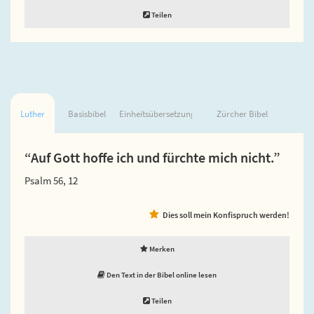
Teilen
Luther
Basisbibel
Einheitsübersetzung
Zürcher Bibel
“Auf Gott hoffe ich und fürchte mich nicht.”
Psalm 56, 12
Dies soll mein Konfispruch werden!
Merken
Den Text in der Bibel online lesen
Teilen