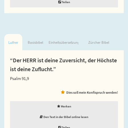
Teilen
Luther
Basisbibel
Einheitsübersetzung
Zürcher Bibel
“Der HERR ist deine Zuversicht, der Höchste
ist deine Zuflucht.”
Psalm 91,9
Dies soll mein Konfispruch werden!
Merken
Den Text in der Bibel online lesen
Teilen