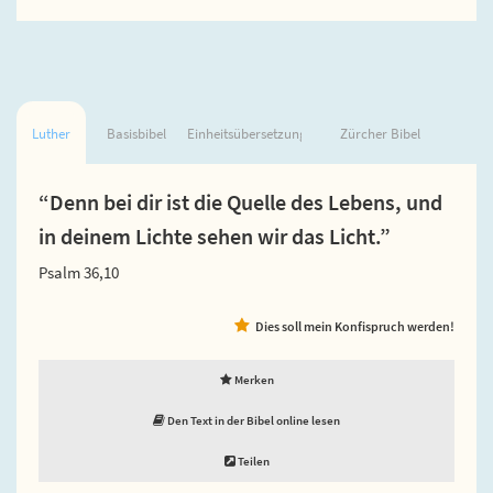
Luther
Basisbibel
Einheitsübersetzung
Zürcher Bibel
“Denn bei dir ist die Quelle des Lebens, und
in deinem Lichte sehen wir das Licht.”
Psalm 36,10
Dies soll mein Konfispruch werden!
Merken
Den Text in der Bibel online lesen
Teilen