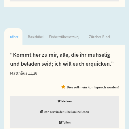
Luther
Basisbibel
Einheitsübersetzung
Zürcher Bibel
“Kommt her zu mir, alle, die ihr mühselig
und beladen seid; ich will euch erquicken.”
Matthäus 11,28
Dies soll mein Konfispruch werden!
Merken
Den Text in der Bibel online lesen
Teilen