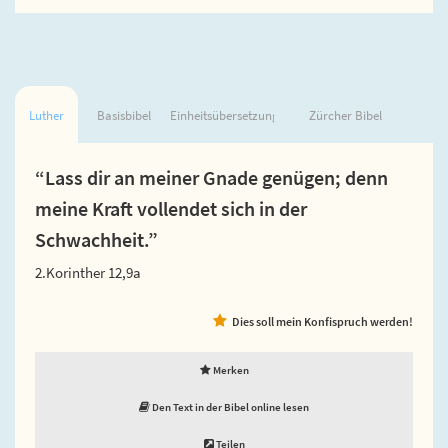
Luther
Basisbibel
Einheitsübersetzung
Zürcher Bibel
“Lass dir an meiner Gnade genügen; denn
meine Kraft vollendet sich in der
Schwachheit.”
2.Korinther 12,9a
Dies soll mein Konfispruch werden!
Merken
Den Text in der Bibel online lesen
Teilen