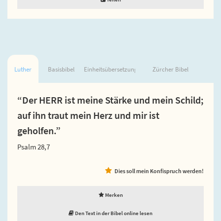
Luther
Basisbibel
Einheitsübersetzung
Zürcher Bibel
“Der HERR ist meine Stärke und mein Schild;
auf ihn traut mein Herz und mir ist
geholfen.”
Psalm 28,7
Dies soll mein Konfispruch werden!
Merken
Den Text in der Bibel online lesen