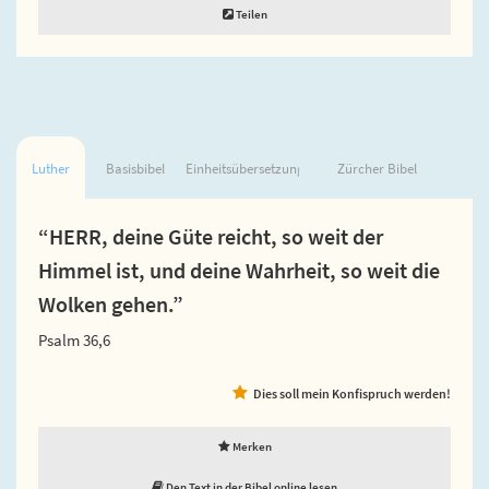
Teilen
Luther
Basisbibel
Einheitsübersetzung
Zürcher Bibel
“HERR, deine Güte reicht, so weit der
Himmel ist, und deine Wahrheit, so weit die
Wolken gehen.”
Psalm 36,6
Dies soll mein Konfispruch werden!
Merken
Den Text in der Bibel online lesen