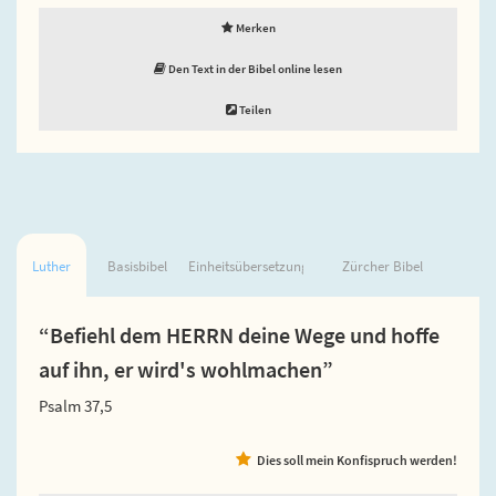
Merken
Den Text in der Bibel online lesen
Teilen
Luther
Basisbibel
Einheitsübersetzung
Zürcher Bibel
“Befiehl dem HERRN deine Wege und hoffe
auf ihn, er wird's wohlmachen”
Psalm 37,5
Dies soll mein Konfispruch werden!