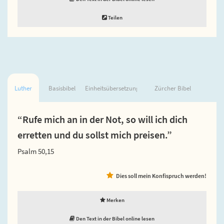
Teilen
Luther
Basisbibel
Einheitsübersetzung
Zürcher Bibel
“Rufe mich an in der Not, so will ich dich
erretten und du sollst mich preisen.”
Psalm 50,15
Dies soll mein Konfispruch werden!
Merken
Den Text in der Bibel online lesen