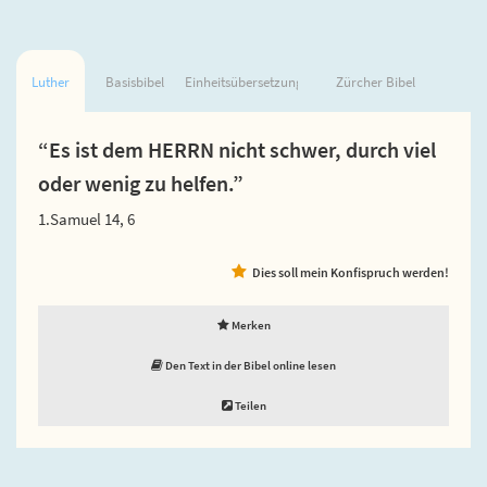
Luther
Basisbibel
Einheitsübersetzung
Zürcher Bibel
“Es ist dem HERRN nicht schwer, durch viel
oder wenig zu helfen.”
1.Samuel 14, 6
Dies soll mein Konfispruch werden!
Merken
Den Text in der Bibel online lesen
Teilen