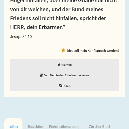
Hügel hinfallen, aber meine Gnade soll nicht
von dir weichen, und der Bund meines
Friedens soll nicht hinfallen, spricht der
HERR, dein Erbarmer.”
Jesaja 54,10
Dies soll mein Konfispruch werden!
Merken
Den Text in der Bibel online lesen
Teilen
Luther
Basisbibel
Einheitsübersetzung
Zürcher Bibel