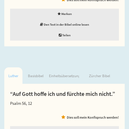
Merken
Den Text in der Bibel online lesen
Teilen
Luther
Basisbibel
Einheitsübersetzung
Zürcher Bibel
“Auf Gott hoffe ich und fürchte mich nicht.”
Psalm 56, 12
Dies soll mein Konfispruch werden!