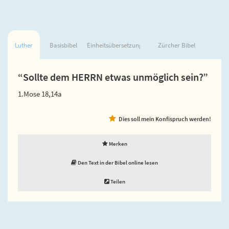
Luther
Basisbibel
Einheitsübersetzung
Zürcher Bibel
“Sollte dem HERRN etwas unmöglich sein?”
1.Mose 18,14a
Dies soll mein Konfispruch werden!
Merken
Den Text in der Bibel online lesen
Teilen