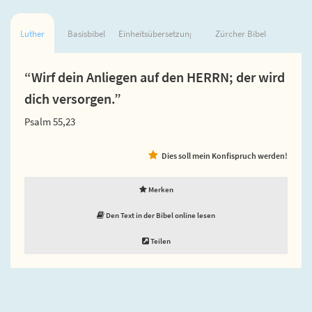
Luther
Basisbibel
Einheitsübersetzung
Zürcher Bibel
“Wirf dein Anliegen auf den HERRN; der wird
dich versorgen.”
Psalm 55,23
Dies soll mein Konfispruch werden!
Merken
Den Text in der Bibel online lesen
Teilen