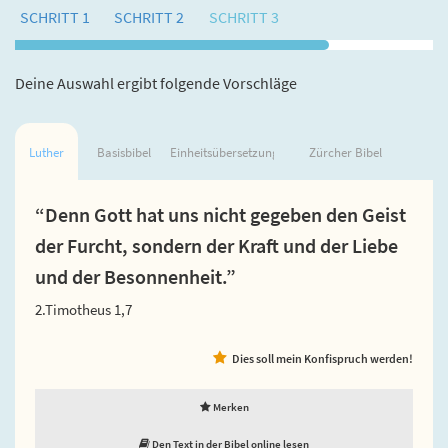
SCHRITT 1
SCHRITT 2
SCHRITT 3
Deine Auswahl ergibt folgende Vorschläge
Luther
Basisbibel
Einheitsübersetzung
Zürcher Bibel
“Denn Gott hat uns nicht gegeben den Geist
der Furcht, sondern der Kraft und der Liebe
und der Besonnenheit.”
2.Timotheus 1,7
Dies soll mein Konfispruch werden!
Merken
Den Text in der Bibel online lesen