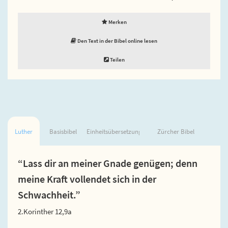
Merken
Den Text in der Bibel online lesen
Teilen
Luther
Basisbibel
Einheitsübersetzung
Zürcher Bibel
“Lass dir an meiner Gnade genügen; denn
meine Kraft vollendet sich in der
Schwachheit.”
2.Korinther 12,9a