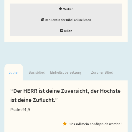
Merken
Den Text in der Bibel online lesen
Teilen
Luther
Basisbibel
Einheitsübersetzung
Zürcher Bibel
“Der HERR ist deine Zuversicht, der Höchste
ist deine Zuflucht.”
Psalm 91,9
Dies soll mein Konfispruch werden!