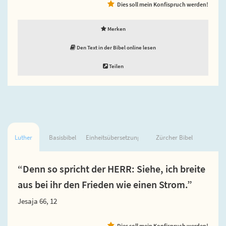
Dies soll mein Konfispruch werden!
Merken
Den Text in der Bibel online lesen
Teilen
Luther
Basisbibel
Einheitsübersetzung
Zürcher Bibel
“Denn so spricht der HERR: Siehe, ich breite
aus bei ihr den Frieden wie einen Strom.”
Jesaja 66, 12
Dies soll mein Konfispruch werden!