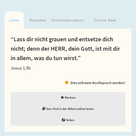
Luther
Basisbibel
Einheitsübersetzung
Zürcher Bibel
“Lass dir nicht grauen und entsetze dich
nicht; denn der HERR, dein Gott, ist mit dir
in allem, was du tun wirst.”
Josua 1,9b
Dies soll mein Konfispruch werden!
Merken
Den Text in der Bibel online lesen
Teilen