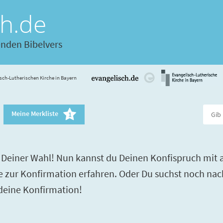
ch.de
enden Bibelvers
sch-Lutherischen Kirche in Bayern
Meine Merkliste
1
Deiner Wahl! Nun kannst du Deinen Konfispruch mit a
re zur Konfirmation erfahren. Oder Du suchst noch nac
 deine Konfirmation!