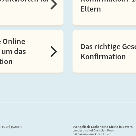
Eltern
e Online
Das richtige Ge
 um das
Konfirmation
tion
ik (GEP) gGmbH
Evangelisch-Lutherische Kirche in Bayern
Landesbischof Christian Kopp
Katharina-von-Bora-Str. 7-13