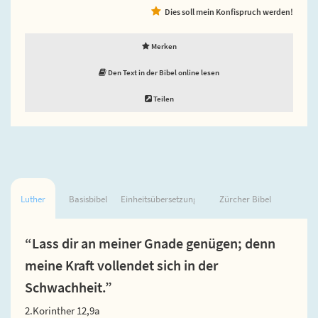
Dies soll mein Konfispruch werden!
Merken
Den Text in der Bibel online lesen
Teilen
Luther
Basisbibel
Einheitsübersetzung
Zürcher Bibel
“Lass dir an meiner Gnade genügen; denn
meine Kraft vollendet sich in der
Schwachheit.”
2.Korinther 12,9a