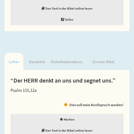
Den Text in der Bibel online lesen
Teilen
Luther
Basisbibel
Einheitsübersetzung
Zürcher Bibel
“Der HERR denkt an uns und segnet uns.”
Psalm 115,12a
Dies soll mein Konfispruch werden!
Merken
Den Text in der Bibel online lesen