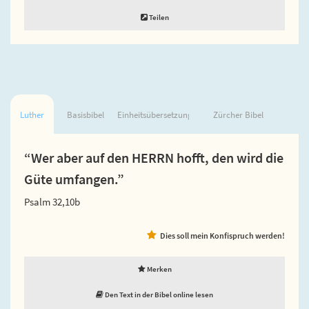
Teilen
Luther
Basisbibel
Einheitsübersetzung
Zürcher Bibel
“Wer aber auf den HERRN hofft, den wird die
Güte umfangen.”
Psalm 32,10b
Dies soll mein Konfispruch werden!
Merken
Den Text in der Bibel online lesen