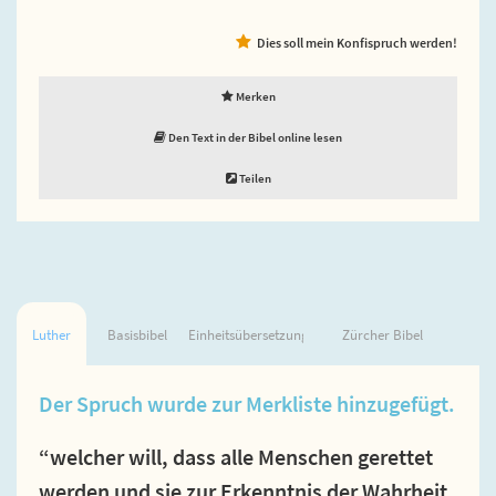
Dies soll mein Konfispruch werden!
Merken
Den Text in der Bibel online lesen
Teilen
Luther
Basisbibel
Einheitsübersetzung
Zürcher Bibel
Der Spruch wurde zur Merkliste hinzugefügt.
“welcher will, dass alle Menschen gerettet
werden und sie zur Erkenntnis der Wahrheit