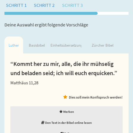
SCHRITT 1
SCHRITT 2
SCHRITT 3
Deine Auswahl ergibt folgende Vorschläge
Luther
Basisbibel
Einheitsübersetzung
Zürcher Bibel
“Kommt her zu mir, alle, die ihr mühselig
und beladen seid; ich will euch erquicken.”
Matthäus 11,28
Dies soll mein Konfispruch werden!
Merken
Den Text in der Bibel online lesen