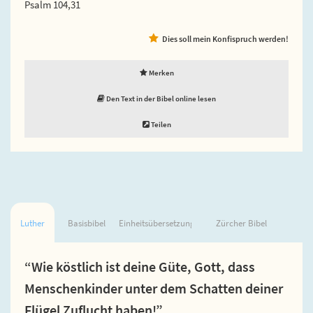
Psalm 104,31
Dies soll mein Konfispruch werden!
Merken
Den Text in der Bibel online lesen
Teilen
Luther
Basisbibel
Einheitsübersetzung
Zürcher Bibel
“Wie köstlich ist deine Güte, Gott, dass
Menschenkinder unter dem Schatten deiner
Flügel Zuflucht haben!”