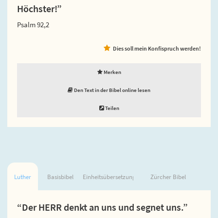
Höchster!”
Psalm 92,2
Dies soll mein Konfispruch werden!
Merken
Den Text in der Bibel online lesen
Teilen
Luther
Basisbibel
Einheitsübersetzung
Zürcher Bibel
“Der HERR denkt an uns und segnet uns.”