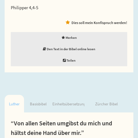
Philipper 4,4-5
Dies soll mein Konfispruch werden!
Merken
Den Text in der Bibel online lesen
Teilen
Luther
Basisbibel
Einheitsübersetzung
Zürcher Bibel
“Von allen Seiten umgibst du mich und
hältst deine Hand über mir.”