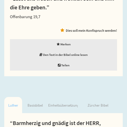
die Ehre geben.”
Offenbarung 19,7
Dies soll mein Konfispruch werden!
Merken
Den Text in der Bibel online lesen
Teilen
Luther
Basisbibel
Einheitsübersetzung
Zürcher Bibel
“Barmherzig und gnädig ist der HERR,