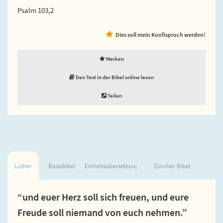
Psalm 103,2
Dies soll mein Konfispruch werden!
Merken
Den Text in der Bibel online lesen
Teilen
Luther
Basisbibel
Einheitsübersetzung
Zürcher Bibel
“und euer Herz soll sich freuen, und eure
Freude soll niemand von euch nehmen.”