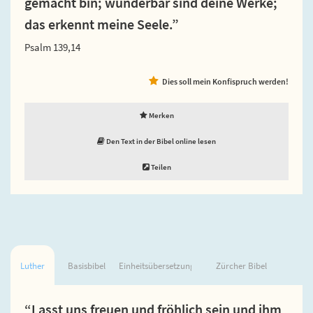
gemacht bin; wunderbar sind deine Werke;
das erkennt meine Seele.”
Psalm 139,14
Dies soll mein Konfispruch werden!
Merken
Den Text in der Bibel online lesen
Teilen
Luther
Basisbibel
Einheitsübersetzung
Zürcher Bibel
“Lasst uns freuen und fröhlich sein und ihm