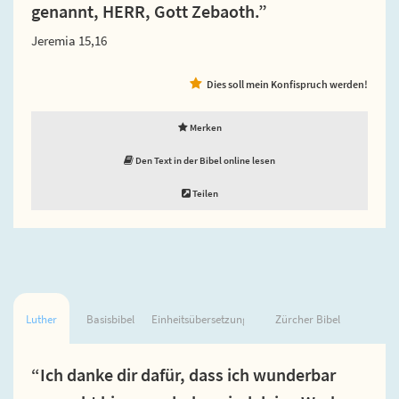
genannt, HERR, Gott Zebaoth.”
Jeremia 15,16
Dies soll mein Konfispruch werden!
Merken
Den Text in der Bibel online lesen
Teilen
Luther
Basisbibel
Einheitsübersetzung
Zürcher Bibel
“Ich danke dir dafür, dass ich wunderbar