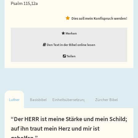
Psalm 115,12a
Dies soll mein Konfispruch werden!
Merken
Den Text in der Bibel online lesen
Teilen
Luther
Basisbibel
Einheitsübersetzung
Zürcher Bibel
“Der HERR ist meine Stärke und mein Schild;
auf ihn traut mein Herz und mir ist
geholfen.”