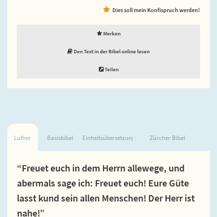
Dies soll mein Konfispruch werden!
Merken
Den Text in der Bibel online lesen
Teilen
Luther
Basisbibel
Einheitsübersetzung
Zürcher Bibel
“Freuet euch in dem Herrn allewege, und
abermals sage ich: Freuet euch! Eure Güte
lasst kund sein allen Menschen! Der Herr ist
nahe!”