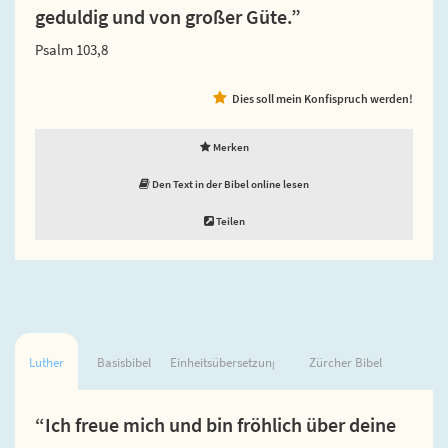
geduldig und von großer Güte.”
Psalm 103,8
Dies soll mein Konfispruch werden!
Merken
Den Text in der Bibel online lesen
Teilen
Luther
Basisbibel
Einheitsübersetzung
Zürcher Bibel
“Ich freue mich und bin fröhlich über deine