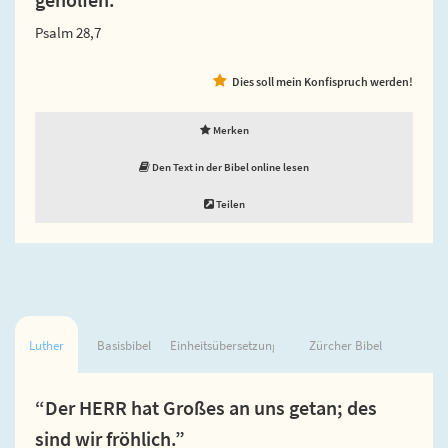
Psalm 28,7
Dies soll mein Konfispruch werden!
Merken
Den Text in der Bibel online lesen
Teilen
Luther
Basisbibel
Einheitsübersetzung
Zürcher Bibel
“Der HERR hat Großes an uns getan; des
sind wir fröhlich.”