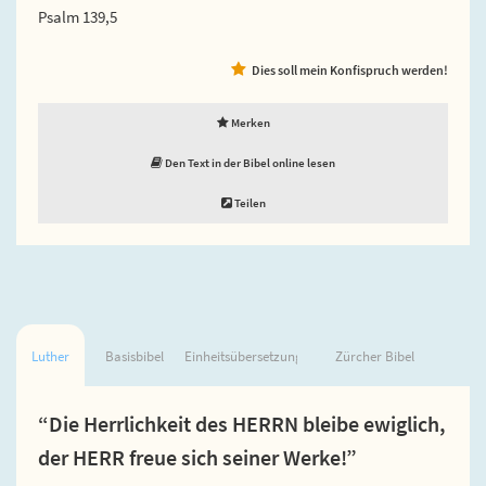
Psalm 139,5
Dies soll mein Konfispruch werden!
Merken
Den Text in der Bibel online lesen
Teilen
Luther
Basisbibel
Einheitsübersetzung
Zürcher Bibel
“Die Herrlichkeit des HERRN bleibe ewiglich,
der HERR freue sich seiner Werke!”