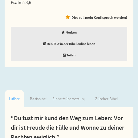
Psalm 23,6
Dies soll mein Konfispruch werden!
Merken
Den Text in der Bibel online lesen
Teilen
Luther
Basisbibel
Einheitsübersetzung
Zürcher Bibel
“Du tust mir kund den Weg zum Leben: Vor
dir ist Freude die Fülle und Wonne zu deiner
Rechten ewiglich.”