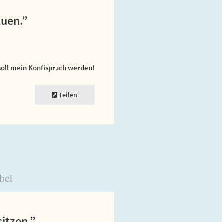
auen.”
soll mein Konfispruch werden!
Teilen
bel
itzen.”