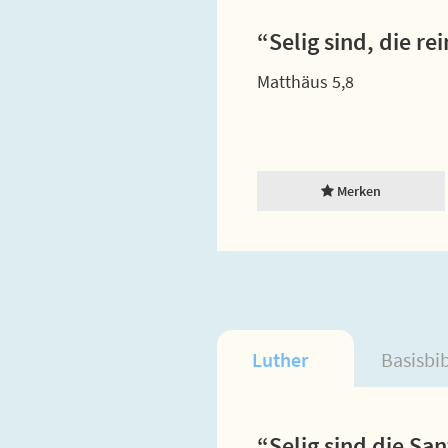
“Selig sind, die r
Matthäus 5,8
Merken
Luther
Basisbi
“Selig sind die Sa