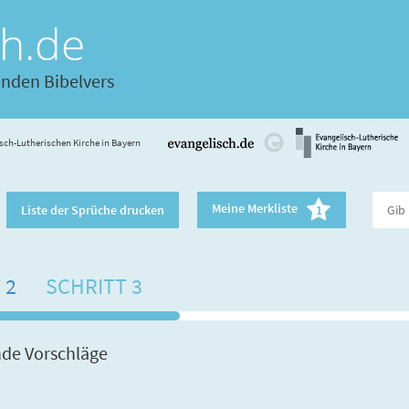
ch.de
enden Bibelvers
sch-Lutherischen Kirche in Bayern
Meine Merkliste
Liste der Sprüche drucken
1
 2
SCHRITT 3
nde Vorschläge