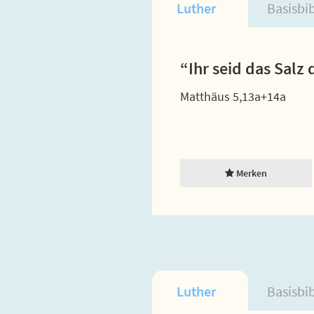
Luther
Basisbi
“Ihr seid das Salz 
Matthäus 5,13a+14a
Merken
Luther
Basisbi