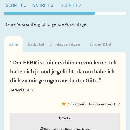
SCHRITT 1
SCHRITT 2
SCHRITT 3
Deine Auswahl ergibt folgende Vorschläge
Luther
Basisbibel
Einheitsübersetzung
Zürcher Bibel
“Der HERR ist mir erschienen von ferne: Ich
habe dich je und je geliebt, darum habe ich
dich zu mir gezogen aus lauter Güte.”
Jeremia 31,3
Dies soll mein Konfispruch werden!
Merken
Den Text in der Bibel online lesen