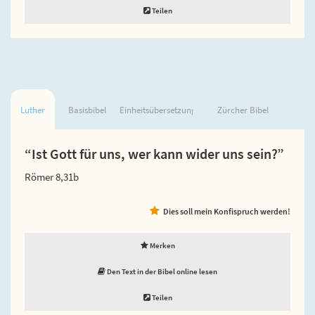
Teilen
Luther
Basisbibel
Einheitsübersetzung
Zürcher Bibel
“Ist Gott für uns, wer kann wider uns sein?”
Römer 8,31b
Dies soll mein Konfispruch werden!
Merken
Den Text in der Bibel online lesen
Teilen