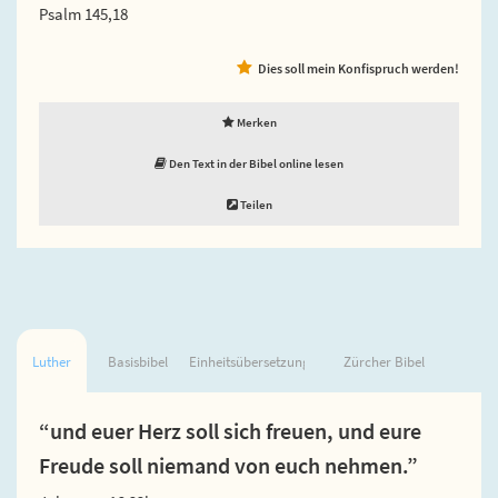
Psalm 145,18
Dies soll mein Konfispruch werden!
Merken
Den Text in der Bibel online lesen
Teilen
Luther
Basisbibel
Einheitsübersetzung
Zürcher Bibel
“und euer Herz soll sich freuen, und eure
Freude soll niemand von euch nehmen.”