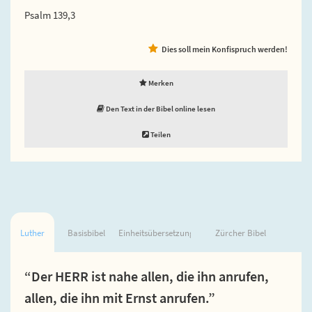
Psalm 139,3
Dies soll mein Konfispruch werden!
Merken
Den Text in der Bibel online lesen
Teilen
Luther
Basisbibel
Einheitsübersetzung
Zürcher Bibel
“Der HERR ist nahe allen, die ihn anrufen,
allen, die ihn mit Ernst anrufen.”