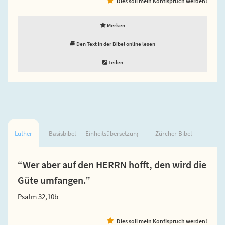
Dies soll mein Konfispruch werden!
Merken
Den Text in der Bibel online lesen
Teilen
Luther
Basisbibel
Einheitsübersetzung
Zürcher Bibel
“Wer aber auf den HERRN hofft, den wird die
Güte umfangen.”
Psalm 32,10b
Dies soll mein Konfispruch werden!