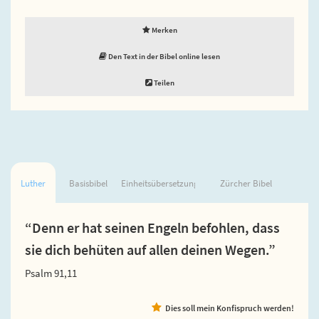
Merken
Den Text in der Bibel online lesen
Teilen
Luther
Basisbibel
Einheitsübersetzung
Zürcher Bibel
“Denn er hat seinen Engeln befohlen, dass
sie dich behüten auf allen deinen Wegen.”
Psalm 91,11
Dies soll mein Konfispruch werden!