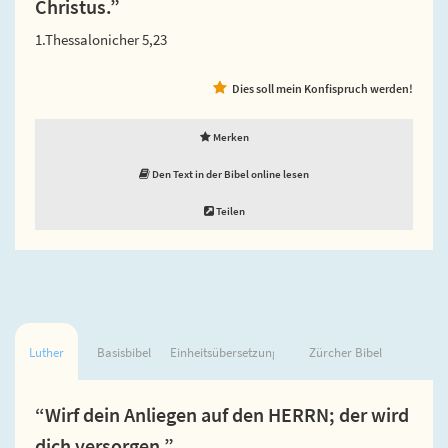
Christus.”
1.Thessalonicher 5,23
Dies soll mein Konfispruch werden!
Merken
Den Text in der Bibel online lesen
Teilen
Luther
Basisbibel
Einheitsübersetzung
Zürcher Bibel
“Wirf dein Anliegen auf den HERRN; der wird
dich versorgen.”