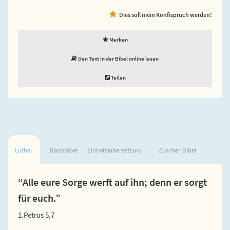
Dies soll mein Konfispruch werden!
Merken
Den Text in der Bibel online lesen
Teilen
Luther
Basisbibel
Einheitsübersetzung
Zürcher Bibel
“Alle eure Sorge werft auf ihn; denn er sorgt
für euch.”
1.Petrus 5,7