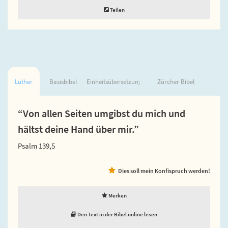
Teilen
Luther
Basisbibel
Einheitsübersetzung
Zürcher Bibel
“Von allen Seiten umgibst du mich und
hältst deine Hand über mir.”
Psalm 139,5
Dies soll mein Konfispruch werden!
Merken
Den Text in der Bibel online lesen