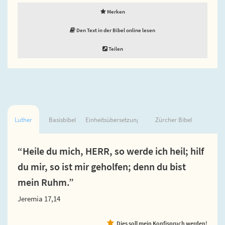
Merken
Den Text in der Bibel online lesen
Teilen
Luther
Basisbibel
Einheitsübersetzung
Zürcher Bibel
“Heile du mich, HERR, so werde ich heil; hilf
du mir, so ist mir geholfen; denn du bist
mein Ruhm.”
Jeremia 17,14
Dies soll mein Konfispruch werden!