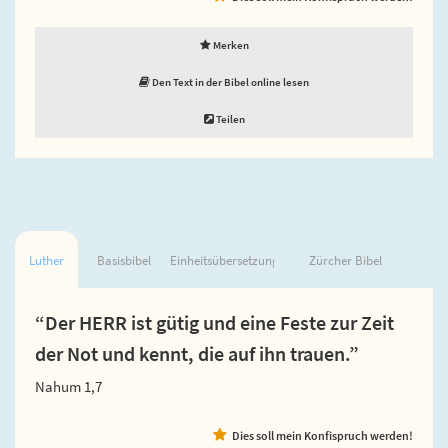
Merken
Den Text in der Bibel online lesen
Teilen
Luther
Basisbibel
Einheitsübersetzung
Zürcher Bibel
“Der HERR ist gütig und eine Feste zur Zeit
der Not und kennt, die auf ihn trauen.”
Nahum 1,7
Dies soll mein Konfispruch werden!