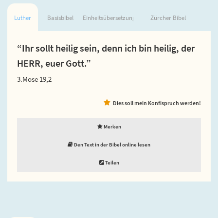
Luther
Basisbibel
Einheitsübersetzung
Zürcher Bibel
“Ihr sollt heilig sein, denn ich bin heilig, der
HERR, euer Gott.”
3.Mose 19,2
Dies soll mein Konfispruch werden!
Merken
Den Text in der Bibel online lesen
Teilen