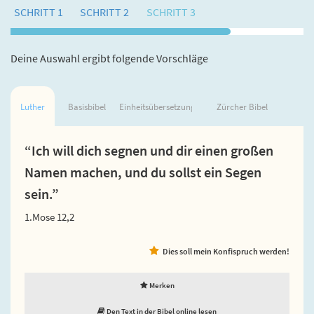
SCHRITT 1
SCHRITT 2
SCHRITT 3
Deine Auswahl ergibt folgende Vorschläge
Luther
Basisbibel
Einheitsübersetzung
Zürcher Bibel
“Ich will dich segnen und dir einen großen
Namen machen, und du sollst ein Segen
sein.”
1.Mose 12,2
Dies soll mein Konfispruch werden!
Merken
Den Text in der Bibel online lesen