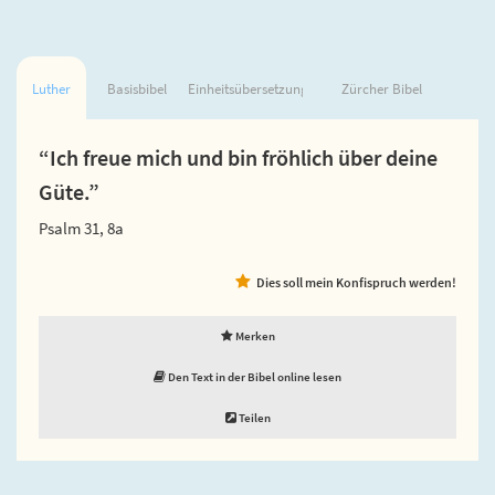
Luther
Basisbibel
Einheitsübersetzung
Zürcher Bibel
“Ich freue mich und bin fröhlich über deine
Güte.”
Psalm 31, 8a
Dies soll mein Konfispruch werden!
Merken
Den Text in der Bibel online lesen
Teilen