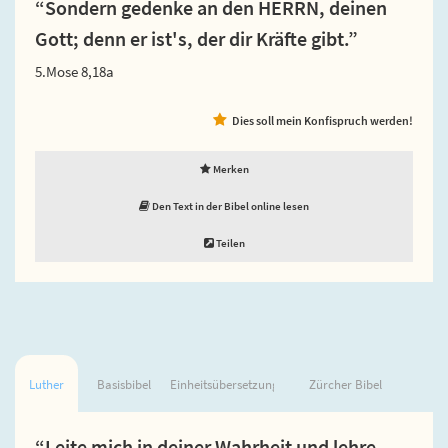
“Sondern gedenke an den HERRN, deinen
Gott; denn er ist's, der dir Kräfte gibt.”
5.Mose 8,18a
Dies soll mein Konfispruch werden!
Merken
Den Text in der Bibel online lesen
Teilen
Luther
Basisbibel
Einheitsübersetzung
Zürcher Bibel
“Leite mich in deiner Wahrheit und lehre