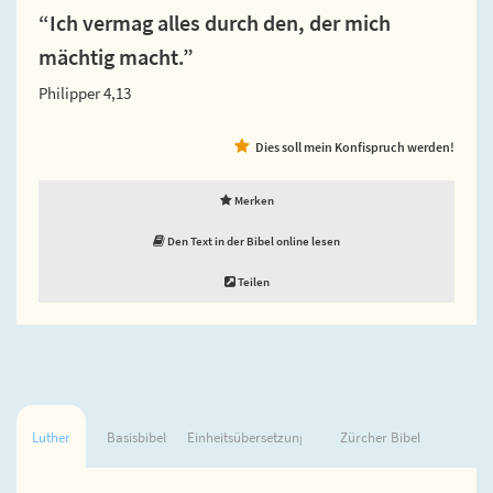
“Ich vermag alles durch den, der mich
mächtig macht.”
Philipper 4,13
Dies soll mein Konfispruch werden!
Merken
Den Text in der Bibel online lesen
Teilen
Luther
Basisbibel
Einheitsübersetzung
Zürcher Bibel