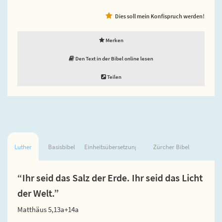
Dies soll mein Konfispruch werden!
Merken
Den Text in der Bibel online lesen
Teilen
Luther
Basisbibel
Einheitsübersetzung
Zürcher Bibel
“Ihr seid das Salz der Erde. Ihr seid das Licht
der Welt.”
Matthäus 5,13a+14a