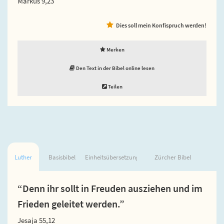
Markus 9,23
Dies soll mein Konfispruch werden!
Merken
Den Text in der Bibel online lesen
Teilen
Luther
Basisbibel
Einheitsübersetzung
Zürcher Bibel
“Denn ihr sollt in Freuden ausziehen und im
Frieden geleitet werden.”
Jesaja 55,12