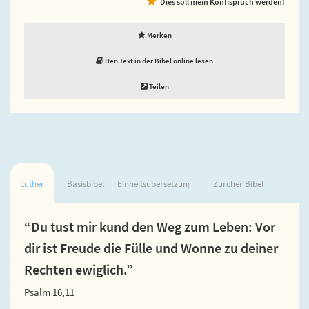
Dies soll mein Konfispruch werden!
Merken
Den Text in der Bibel online lesen
Teilen
Luther
Basisbibel
Einheitsübersetzung
Zürcher Bibel
“Du tust mir kund den Weg zum Leben: Vor
dir ist Freude die Fülle und Wonne zu deiner
Rechten ewiglich.”
Psalm 16,11