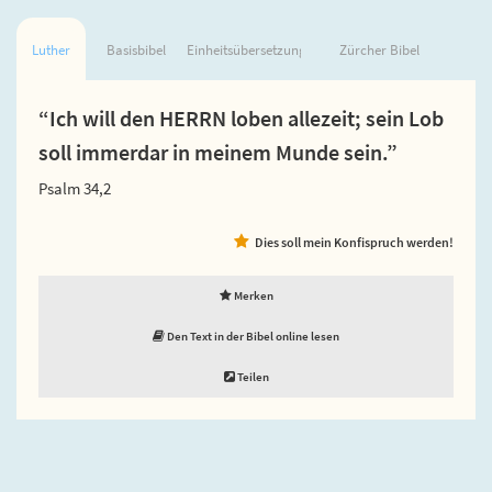
Luther
Basisbibel
Einheitsübersetzung
Zürcher Bibel
“Ich will den HERRN loben allezeit; sein Lob
soll immerdar in meinem Munde sein.”
Psalm 34,2
Dies soll mein Konfispruch werden!
Merken
Den Text in der Bibel online lesen
Teilen