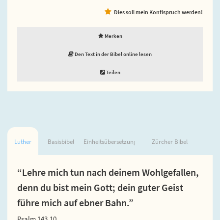
Dies soll mein Konfispruch werden!
Merken
Den Text in der Bibel online lesen
Teilen
Luther
Basisbibel
Einheitsübersetzung
Zürcher Bibel
“Lehre mich tun nach deinem Wohlgefallen,
denn du bist mein Gott; dein guter Geist
führe mich auf ebner Bahn.”
Psalm 143,10