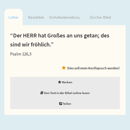
Luther
Basisbibel
Einheitsübersetzung
Zürcher Bibel
“Der HERR hat Großes an uns getan; des
sind wir fröhlich.”
Psalm 126,3
Dies soll mein Konfispruch werden!
Merken
Den Text in der Bibel online lesen
Teilen