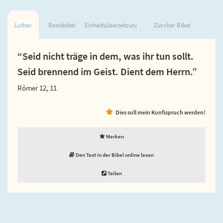
Luther
Basisbibel
Einheitsübersetzung
Zürcher Bibel
“Seid nicht träge in dem, was ihr tun sollt.
Seid brennend im Geist. Dient dem Herrn.”
Römer 12, 11
Dies soll mein Konfispruch werden!
Merken
Den Text in der Bibel online lesen
Teilen