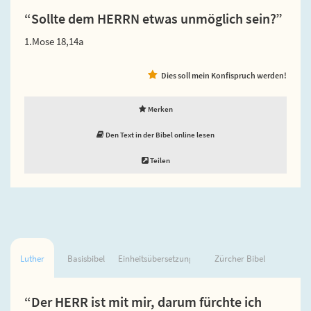
“Sollte dem HERRN etwas unmöglich sein?”
1.Mose 18,14a
Dies soll mein Konfispruch werden!
Merken
Den Text in der Bibel online lesen
Teilen
Luther
Basisbibel
Einheitsübersetzung
Zürcher Bibel
“Der HERR ist mit mir, darum fürchte ich