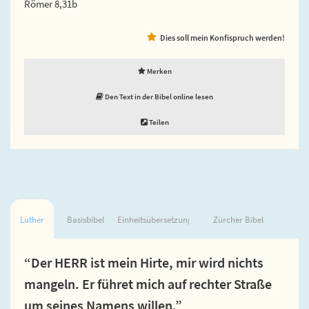
Römer 8,31b
Dies soll mein Konfispruch werden!
Merken
Den Text in der Bibel online lesen
Teilen
Luther
Basisbibel
Einheitsübersetzung
Zürcher Bibel
“Der HERR ist mein Hirte, mir wird nichts
mangeln. Er führet mich auf rechter Straße
um seines Namens willen.”