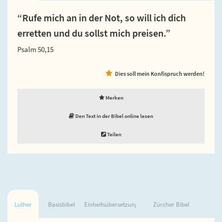
“Rufe mich an in der Not, so will ich dich
erretten und du sollst mich preisen.”
Psalm 50,15
Dies soll mein Konfispruch werden!
Merken
Den Text in der Bibel online lesen
Teilen
Luther
Basisbibel
Einheitsübersetzung
Zürcher Bibel