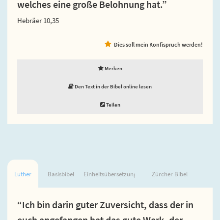
welches eine große Belohnung hat.”
Hebräer 10,35
Dies soll mein Konfispruch werden!
Merken
Den Text in der Bibel online lesen
Teilen
Luther
Basisbibel
Einheitsübersetzung
Zürcher Bibel
“Ich bin darin guter Zuversicht, dass der in
euch angefangen hat das gute Werk, der