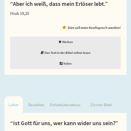
“Aber ich weiß, dass mein Erlöser lebt.”
Hiob 19,25
Dies soll mein Konfispruch werden!
Merken
Den Text in der Bibel online lesen
Teilen
Luther
Basisbibel
Einheitsübersetzung
Zürcher Bibel
“Ist Gott für uns, wer kann wider uns sein?”