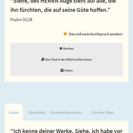
“Siehe, des HERRN Auge sieht auf alle, die
ihn fürchten, die auf seine Güte hoffen.”
Psalm 33,18
Dies soll mein Konfispruch werden!
Merken
Den Text in der Bibel online lesen
Teilen
Luther
Basisbibel
Einheitsübersetzung
Zürcher Bibel
“Ich kenne deiner Werke. Siehe, ich habe vor