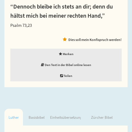
“Dennoch bleibe ich stets an dir; denn du
hältst mich bei meiner rechten Hand,”
Psalm 73,23
Dies soll mein Konfispruch werden!
Merken
Den Text in der Bibel online lesen
Teilen
Luther
Basisbibel
Einheitsübersetzung
Zürcher Bibel