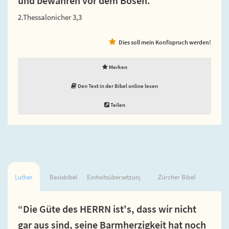
und bewahren vor dem Bösen.”
2.Thessalonicher 3,3
Dies soll mein Konfispruch werden!
Merken
Den Text in der Bibel online lesen
Teilen
Luther
Basisbibel
Einheitsübersetzung
Zürcher Bibel
“Die Güte des HERRN ist's, dass wir nicht
gar aus sind, seine Barmherzigkeit hat noch