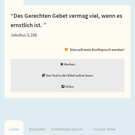
“Des Gerechten Gebet vermag viel, wenn es
ernstlich ist. ”
Jakobus 5,16b
Dies soll mein Konfispruch werden!
Merken
Den Text in der Bibel online lesen
Teilen
Luther
Basisbibel
Einheitsübersetzung
Zürcher Bibel