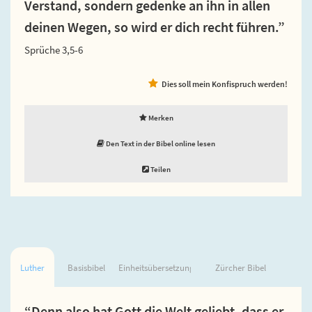
Verstand, sondern gedenke an ihn in allen
deinen Wegen, so wird er dich recht führen.”
Sprüche 3,5-6
Dies soll mein Konfispruch werden!
Merken
Den Text in der Bibel online lesen
Teilen
Luther
Basisbibel
Einheitsübersetzung
Zürcher Bibel
“Denn also hat Gott die Welt geliebt, dass er