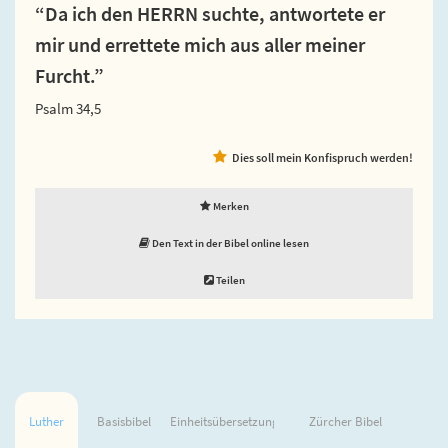
“Da ich den HERRN suchte, antwortete er
mir und errettete mich aus aller meiner
Furcht.”
Psalm 34,5
Dies soll mein Konfispruch werden!
Merken
Den Text in der Bibel online lesen
Teilen
Luther
Basisbibel
Einheitsübersetzung
Zürcher Bibel