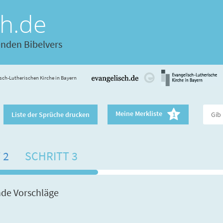
ch.de
enden Bibelvers
sch-Lutherischen Kirche in Bayern
Meine Merkliste
Liste der Sprüche drucken
1
 2
SCHRITT 3
nde Vorschläge