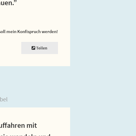
auen.”
soll mein Konfispruch werden!
Teilen
bel
uffahren mit