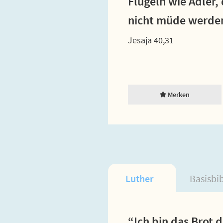
Flügeln wie Adler,
nicht müde werde
Jesaja 40,31
Merken
Luther
Basisbi
“Ich bin das Brot 