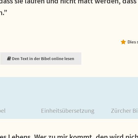
 dass sie laufen und nicht matt werden, das
n.”
Dies 
Den Text in der Bibel online lesen
bel
Einheitsübersetzung
Zürcher Bi
des Lebens. Wer zu mir kommt, den wird nic