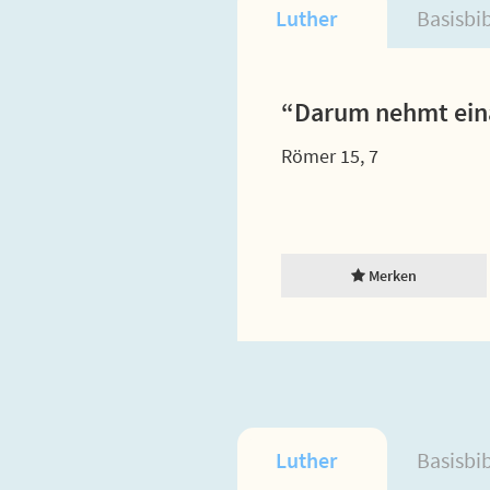
Luther
Basisbi
“Darum nehmt eina
Römer 15, 7
Merken
Luther
Basisbi