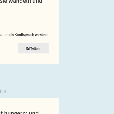
s sie wandeln und
soll mein Konfispruch werden!
Teilen
bel
ht hungern; und