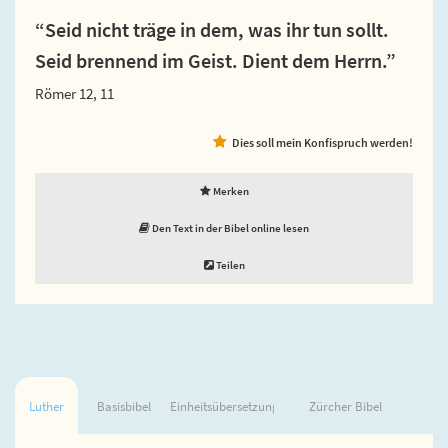
“Seid nicht träge in dem, was ihr tun sollt.
Seid brennend im Geist. Dient dem Herrn.”
Römer 12, 11
Dies soll mein Konfispruch werden!
Merken
Den Text in der Bibel online lesen
Teilen
Luther
Basisbibel
Einheitsübersetzung
Zürcher Bibel