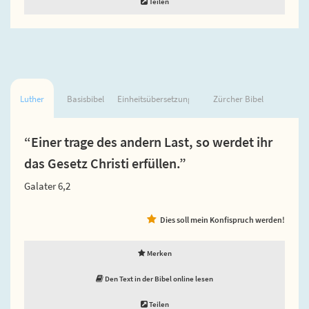
Teilen
Luther
Basisbibel
Einheitsübersetzung
Zürcher Bibel
“Einer trage des andern Last, so werdet ihr
das Gesetz Christi erfüllen.”
Galater 6,2
Dies soll mein Konfispruch werden!
Merken
Den Text in der Bibel online lesen
Teilen