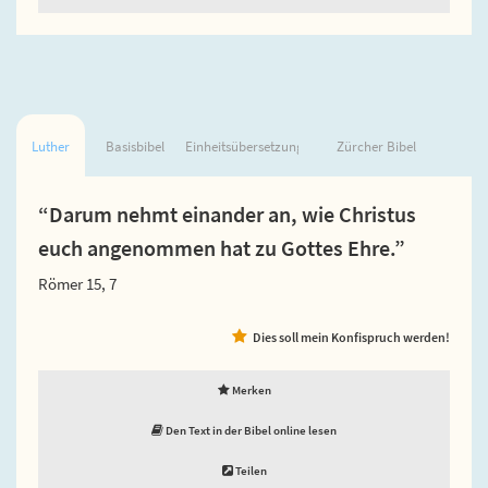
Luther
Basisbibel
Einheitsübersetzung
Zürcher Bibel
“Darum nehmt einander an, wie Christus
euch angenommen hat zu Gottes Ehre.”
Römer 15, 7
Dies soll mein Konfispruch werden!
Merken
Den Text in der Bibel online lesen
Teilen