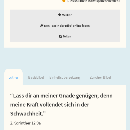
Dies soll mein Konfispruch werden!
Merken
Den Text in der Bibel online lesen
Teilen
Luther
Basisbibel
Einheitsübersetzung
Zürcher Bibel
“Lass dir an meiner Gnade genügen; denn
meine Kraft vollendet sich in der
Schwachheit.”
2.Korinther 12,9a