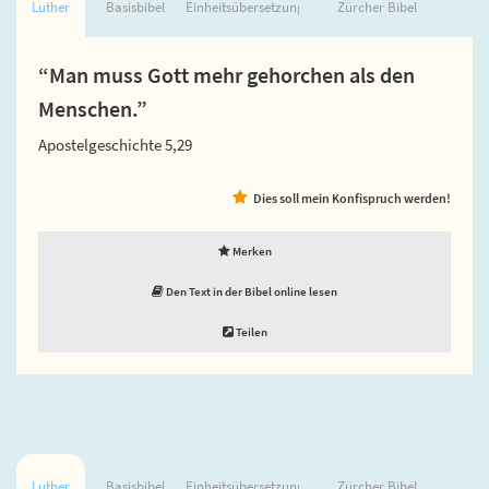
Luther
Basisbibel
Einheitsübersetzung
Zürcher Bibel
“Man muss Gott mehr gehorchen als den
Menschen.”
Apostelgeschichte 5,29
Dies soll mein Konfispruch werden!
Merken
Den Text in der Bibel online lesen
Teilen
Luther
Basisbibel
Einheitsübersetzung
Zürcher Bibel