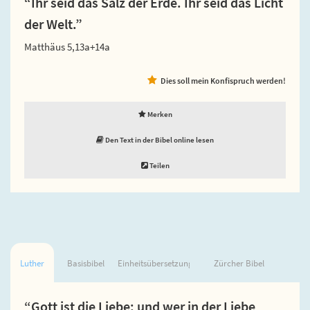
“Ihr seid das Salz der Erde. Ihr seid das Licht
der Welt.”
Matthäus 5,13a+14a
Dies soll mein Konfispruch werden!
Merken
Den Text in der Bibel online lesen
Teilen
Luther
Basisbibel
Einheitsübersetzung
Zürcher Bibel
“Gott ist die Liebe; und wer in der Liebe