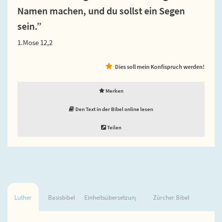
Namen machen, und du sollst ein Segen
sein.”
1.Mose 12,2
Dies soll mein Konfispruch werden!
Merken
Den Text in der Bibel online lesen
Teilen
Luther
Basisbibel
Einheitsübersetzung
Zürcher Bibel