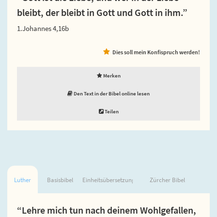
bleibt, der bleibt in Gott und Gott in ihm.”
1.Johannes 4,16b
Dies soll mein Konfispruch werden!
Merken
Den Text in der Bibel online lesen
Teilen
Luther
Basisbibel
Einheitsübersetzung
Zürcher Bibel
“Lehre mich tun nach deinem Wohlgefallen,