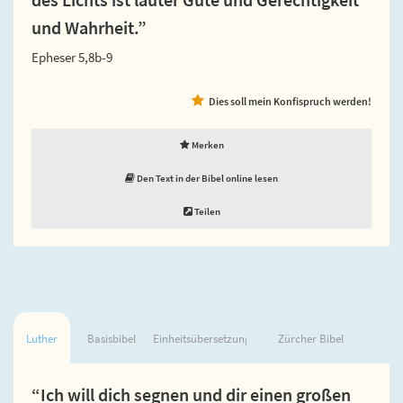
und Wahrheit.”
Epheser 5,8b-9
Dies soll mein Konfispruch werden!
Merken
Den Text in der Bibel online lesen
Teilen
Luther
Basisbibel
Einheitsübersetzung
Zürcher Bibel
“Ich will dich segnen und dir einen großen