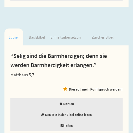
Luther
Basisbibel
Einheitsübersetzung
Zürcher Bibel
“Selig sind die Barmherzigen; denn sie
werden Barmherzigkeit erlangen.”
Matthäus 5,7
Dies soll mein Konfispruch werden!
Merken
Den Text in der Bibel online lesen
Teilen