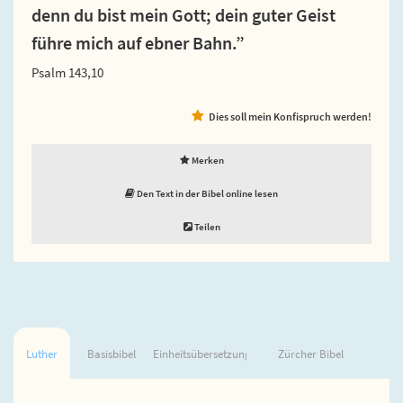
denn du bist mein Gott; dein guter Geist
führe mich auf ebner Bahn.”
Psalm 143,10
Dies soll mein Konfispruch werden!
Merken
Den Text in der Bibel online lesen
Teilen
Luther
Basisbibel
Einheitsübersetzung
Zürcher Bibel