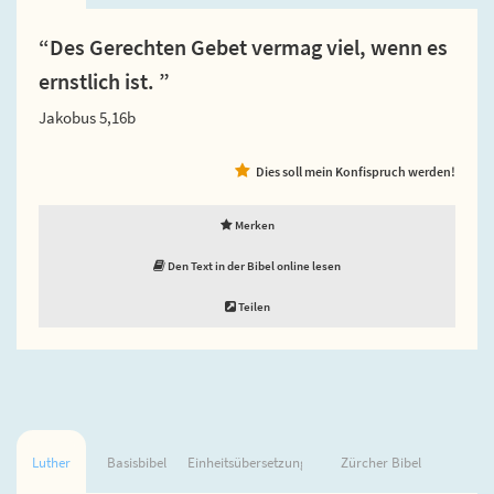
“Des Gerechten Gebet vermag viel, wenn es
ernstlich ist. ”
Jakobus 5,16b
Dies soll mein Konfispruch werden!
Merken
Den Text in der Bibel online lesen
Teilen
Luther
Basisbibel
Einheitsübersetzung
Zürcher Bibel