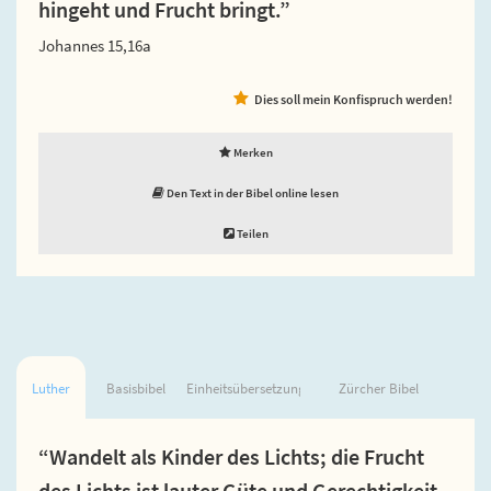
hingeht und Frucht bringt.”
Johannes 15,16a
Dies soll mein Konfispruch werden!
Merken
Den Text in der Bibel online lesen
Teilen
Luther
Basisbibel
Einheitsübersetzung
Zürcher Bibel
“Wandelt als Kinder des Lichts; die Frucht
des Lichts ist lauter Güte und Gerechtigkeit