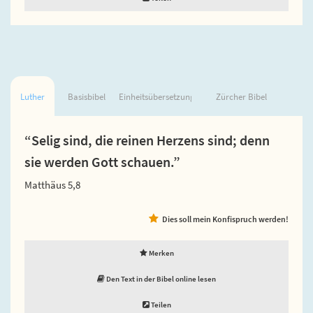
Luther
Basisbibel
Einheitsübersetzung
Zürcher Bibel
“Selig sind, die reinen Herzens sind; denn
sie werden Gott schauen.”
Matthäus 5,8
Dies soll mein Konfispruch werden!
Merken
Den Text in der Bibel online lesen
Teilen