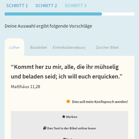
SCHRITT 1
SCHRITT 2
SCHRITT 3
Deine Auswahl ergibt folgende Vorschläge
Luther
Basisbibel
Einheitsübersetzung
Zürcher Bibel
“Kommt her zu mir, alle, die ihr mühselig
und beladen seid; ich will euch erquicken.”
Matthäus 11,28
Dies soll mein Konfispruch werden!
Merken
Den Text in der Bibel online lesen