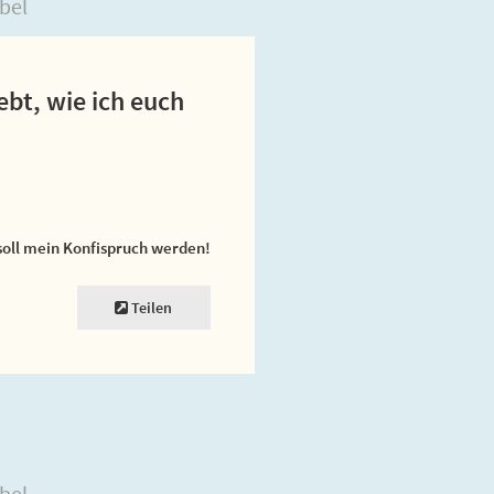
bel
ebt, wie ich euch
soll mein Konfispruch werden!
Teilen
bel