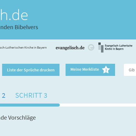
ch.de
enden Bibelvers
sch-Lutherischen Kirche in Bayern
Meine Merkliste
Liste der Sprüche drucken
1
 2
SCHRITT 3
nde Vorschläge