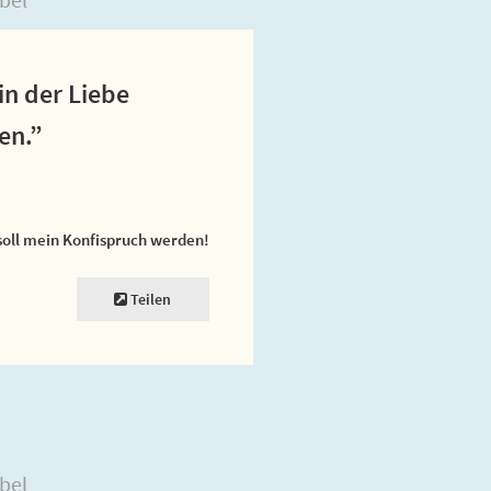
in der Liebe
en.”
soll mein Konfispruch werden!
Teilen
bel