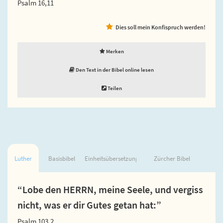
Psalm 16,11
Dies soll mein Konfispruch werden!
Merken
Den Text in der Bibel online lesen
Teilen
Luther
Basisbibel
Einheitsübersetzung
Zürcher Bibel
“Lobe den HERRN, meine Seele, und vergiss
nicht, was er dir Gutes getan hat:”
Psalm 103,2