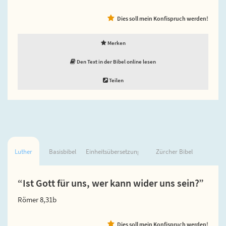
Dies soll mein Konfispruch werden!
Merken
Den Text in der Bibel online lesen
Teilen
Luther
Basisbibel
Einheitsübersetzung
Zürcher Bibel
“Ist Gott für uns, wer kann wider uns sein?”
Römer 8,31b
Dies soll mein Konfispruch werden!