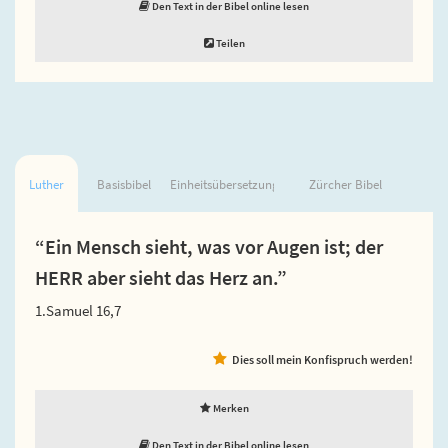
Den Text in der Bibel online lesen
Teilen
Luther
Basisbibel
Einheitsübersetzung
Zürcher Bibel
“Ein Mensch sieht, was vor Augen ist; der
HERR aber sieht das Herz an.”
1.Samuel 16,7
Dies soll mein Konfispruch werden!
Merken
Den Text in der Bibel online lesen