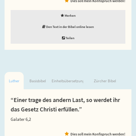
Dies soll mein Konfispruch werden!
Merken
Den Text in der Bibel online lesen
Teilen
Luther
Basisbibel
Einheitsübersetzung
Zürcher Bibel
“Einer trage des andern Last, so werdet ihr
das Gesetz Christi erfüllen.”
Galater 6,2
Dies soll mein Konfispruch werden!