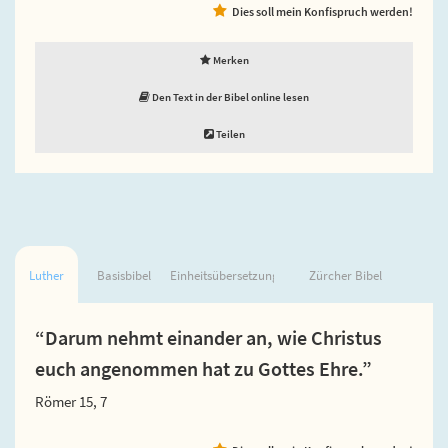
Dies soll mein Konfispruch werden!
Merken
Den Text in der Bibel online lesen
Teilen
Luther
Basisbibel
Einheitsübersetzung
Zürcher Bibel
“Darum nehmt einander an, wie Christus
euch angenommen hat zu Gottes Ehre.”
Römer 15, 7