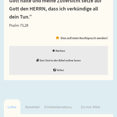
Gott halte und meine Zuversicht setze auf
Gott den HERRN, dass ich verkündige all
dein Tun.”
Psalm 73,28
Dies soll mein Konfispruch werden!
Merken
Den Text in der Bibel online lesen
Teilen
Luther
Basisbibel
Einheitsübersetzung
Zürcher Bibel