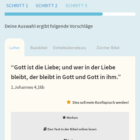
SCHRITT 1
SCHRITT 2
SCHRITT 3
Deine Auswahl ergibt folgende Vorschläge
Luther
Basisbibel
Einheitsübersetzung
Zürcher Bibel
“Gott ist die Liebe; und wer in der Liebe
bleibt, der bleibt in Gott und Gott in ihm.”
1.Johannes 4,16b
Dies soll mein Konfispruch werden!
Merken
Den Text in der Bibel online lesen