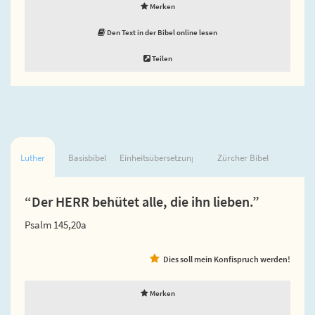
Merken
Den Text in der Bibel online lesen
Teilen
Luther
Basisbibel
Einheitsübersetzung
Zürcher Bibel
“Der HERR behütet alle, die ihn lieben.”
Psalm 145,20a
Dies soll mein Konfispruch werden!
Merken