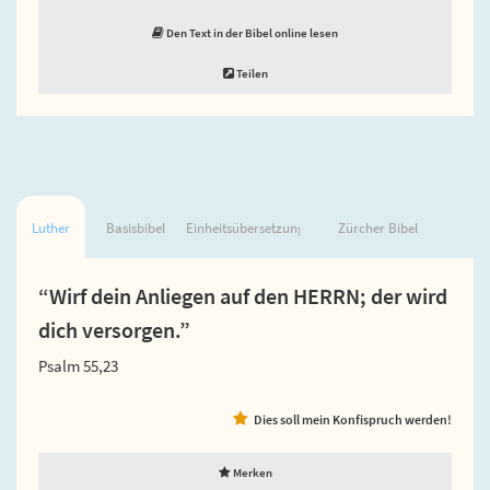
Den Text in der Bibel online lesen
Teilen
Luther
Basisbibel
Einheitsübersetzung
Zürcher Bibel
“Wirf dein Anliegen auf den HERRN; der wird
dich versorgen.”
Psalm 55,23
Dies soll mein Konfispruch werden!
Merken