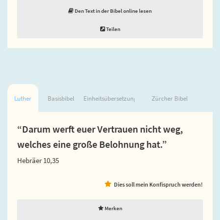
Den Text in der Bibel online lesen
Teilen
Luther
Basisbibel
Einheitsübersetzung
Zürcher Bibel
“Darum werft euer Vertrauen nicht weg,
welches eine große Belohnung hat.”
Hebräer 10,35
Dies soll mein Konfispruch werden!
Merken