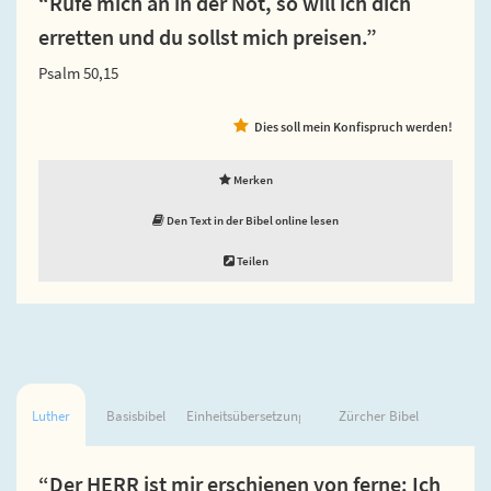
“Rufe mich an in der Not, so will ich dich
erretten und du sollst mich preisen.”
Psalm 50,15
Dies soll mein Konfispruch werden!
Merken
Den Text in der Bibel online lesen
Teilen
Luther
Basisbibel
Einheitsübersetzung
Zürcher Bibel
“Der HERR ist mir erschienen von ferne: Ich