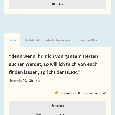
Teilen
Luther
Basisbibel
Einheitsübersetzung
Zürcher Bibel
“denn wenn ihr mich von ganzem Herzen
suchen werdet, so will ich mich von euch
finden lassen, spricht der HERR.”
Jeremia 29,13b-14a
Dies soll mein Konfispruch werden!
Merken
Den Text in der Bibel online lesen