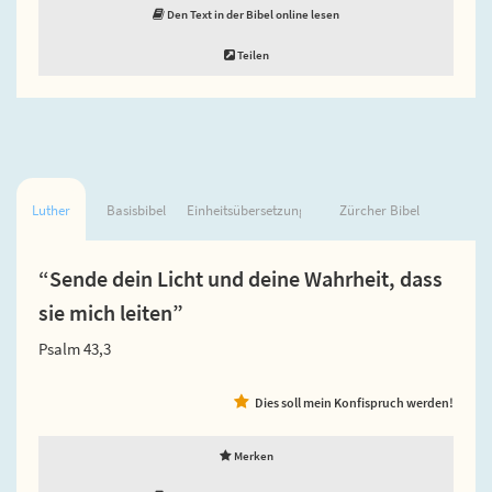
Den Text in der Bibel online lesen
Teilen
Luther
Basisbibel
Einheitsübersetzung
Zürcher Bibel
“Sende dein Licht und deine Wahrheit, dass
sie mich leiten”
Psalm 43,3
Dies soll mein Konfispruch werden!
Merken