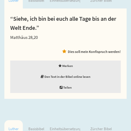
Luther
Basisbibel
Einheitsübersetzung
Zürcher Bibel
“Siehe, ich bin bei euch alle Tage bis an der
Welt Ende.”
Matthäus 28,20
Dies soll mein Konfispruch werden!
Merken
Den Text in der Bibel online lesen
Teilen
Luther
Basisbibel
Einheitsübersetzung
Zürcher Bibel