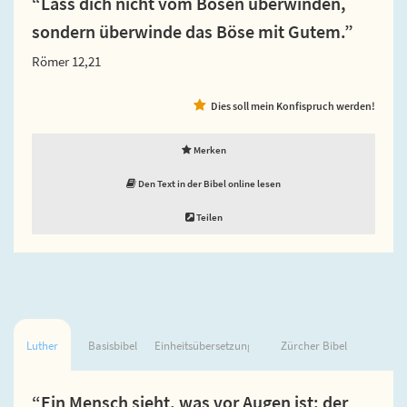
“Lass dich nicht vom Bösen überwinden,
sondern überwinde das Böse mit Gutem.”
Römer 12,21
Dies soll mein Konfispruch werden!
Merken
Den Text in der Bibel online lesen
Teilen
Luther
Basisbibel
Einheitsübersetzung
Zürcher Bibel
“Ein Mensch sieht, was vor Augen ist; der