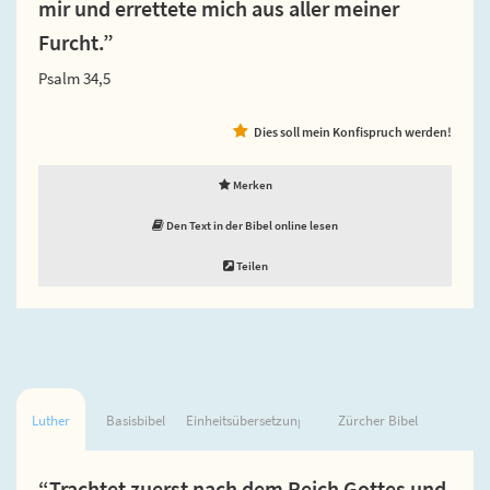
mir und errettete mich aus aller meiner
Furcht.”
Psalm 34,5
Dies soll mein Konfispruch werden!
Merken
Den Text in der Bibel online lesen
Teilen
Luther
Basisbibel
Einheitsübersetzung
Zürcher Bibel
“Trachtet zuerst nach dem Reich Gottes und