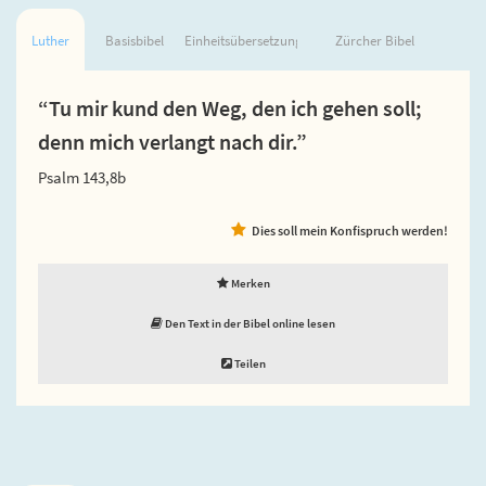
Luther
Basisbibel
Einheitsübersetzung
Zürcher Bibel
“Tu mir kund den Weg, den ich gehen soll;
denn mich verlangt nach dir.”
Psalm 143,8b
Dies soll mein Konfispruch werden!
Merken
Den Text in der Bibel online lesen
Teilen