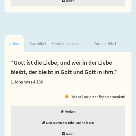
Teilen
Luther
Basisbibel
Einheitsübersetzung
Zürcher Bibel
“Gott ist die Liebe; und wer in der Liebe
bleibt, der bleibt in Gott und Gott in ihm.”
1.Johannes 4,16b
Dies soll mein Konfispruch werden!
Merken
Den Text in der Bibel online lesen
Teilen