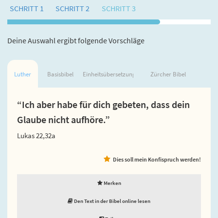
SCHRITT 1
SCHRITT 2
SCHRITT 3
Deine Auswahl ergibt folgende Vorschläge
Luther
Basisbibel
Einheitsübersetzung
Zürcher Bibel
“Ich aber habe für dich gebeten, dass dein
Glaube nicht aufhöre.”
Lukas 22,32a
Dies soll mein Konfispruch werden!
Merken
Den Text in der Bibel online lesen