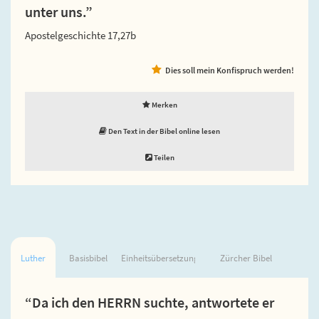
unter uns.”
Apostelgeschichte 17,27b
Dies soll mein Konfispruch werden!
Merken
Den Text in der Bibel online lesen
Teilen
Luther
Basisbibel
Einheitsübersetzung
Zürcher Bibel
“Da ich den HERRN suchte, antwortete er