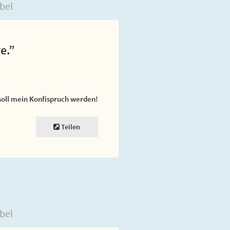
bel
e.”
soll mein Konfispruch werden!
Teilen
bel