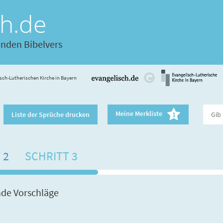
ch.de
enden Bibelvers
sch-Lutherischen Kirche in Bayern
Meine Merkliste
Liste der Sprüche drucken
1
 2
SCHRITT 3
nde Vorschläge