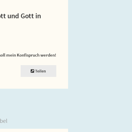
ott und Gott in
soll mein Konfispruch werden!
Teilen
bel