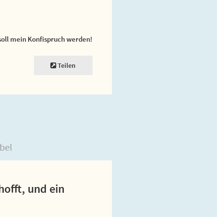
soll mein Konfispruch werden!
Teilen
bel
hofft, und ein