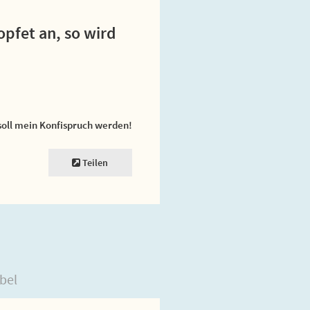
opfet an, so wird
soll mein Konfispruch werden!
Teilen
bel