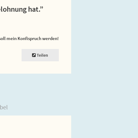
elohnung hat.”
soll mein Konfispruch werden!
Teilen
bel