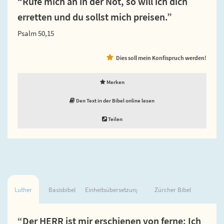
“Rufe mich an in der Not, so will ich dich
erretten und du sollst mich preisen.”
Psalm 50,15
Dies soll mein Konfispruch werden!
Merken
Den Text in der Bibel online lesen
Teilen
Luther
Basisbibel
Einheitsübersetzung
Zürcher Bibel
“Der HERR ist mir erschienen von ferne: Ich