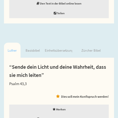
Den Text in der Bibel online lesen
Teilen
Luther
Basisbibel
Einheitsübersetzung
Zürcher Bibel
“Sende dein Licht und deine Wahrheit, dass
sie mich leiten”
Psalm 43,3
Dies soll mein Konfispruch werden!
Merken