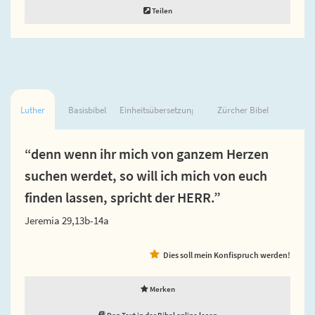
Teilen
Luther
Basisbibel
Einheitsübersetzung
Zürcher Bibel
“denn wenn ihr mich von ganzem Herzen
suchen werdet, so will ich mich von euch
finden lassen, spricht der HERR.”
Jeremia 29,13b-14a
Dies soll mein Konfispruch werden!
Merken
Den Text in der Bibel online lesen