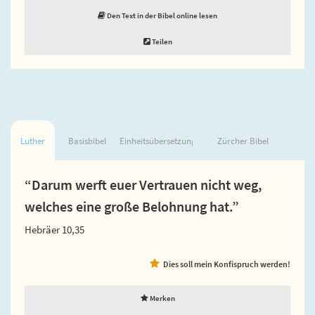
Den Text in der Bibel online lesen
Teilen
Luther
Basisbibel
Einheitsübersetzung
Zürcher Bibel
“Darum werft euer Vertrauen nicht weg,
welches eine große Belohnung hat.”
Hebräer 10,35
Dies soll mein Konfispruch werden!
Merken