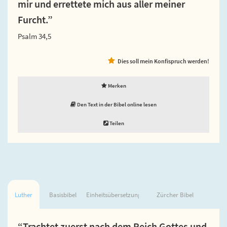
mir und errettete mich aus aller meiner
Furcht.”
Psalm 34,5
Dies soll mein Konfispruch werden!
Merken
Den Text in der Bibel online lesen
Teilen
Luther
Basisbibel
Einheitsübersetzung
Zürcher Bibel
“Trachtet zuerst nach dem Reich Gottes und