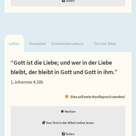
Teilen
Luther
Basisbibel
Einheitsübersetzung
Zürcher Bibel
“Gott ist die Liebe; und wer in der Liebe
bleibt, der bleibt in Gott und Gott in ihm.”
1.Johannes 4,16b
Dies soll mein Konfispruch werden!
Merken
Den Text in der Bibel online lesen
Teilen