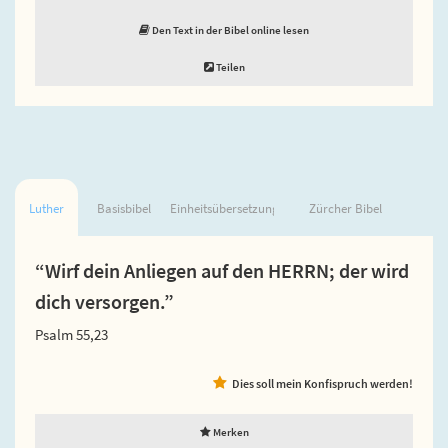
Den Text in der Bibel online lesen
Teilen
Luther
Basisbibel
Einheitsübersetzung
Zürcher Bibel
“Wirf dein Anliegen auf den HERRN; der wird
dich versorgen.”
Psalm 55,23
Dies soll mein Konfispruch werden!
Merken