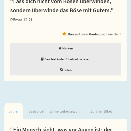
“Lass dich nicht vom Bösen überwinden,
sondern überwinde das Böse mit Gutem.”
Römer 12,21
Dies soll mein Konfispruch werden!
Merken
Den Text in der Bibel online lesen
Teilen
Luther
Basisbibel
Einheitsübersetzung
Zürcher Bibel
“Ein Mensch sieht, was vor Augen ist; der