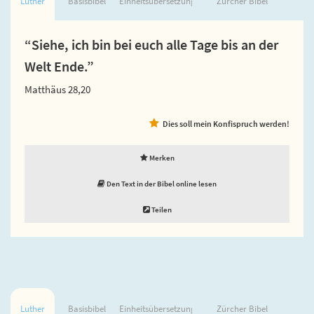
Luther
Basisbibel
Einheitsübersetzung
Zürcher Bibel
“Siehe, ich bin bei euch alle Tage bis an der
Welt Ende.”
Matthäus 28,20
Dies soll mein Konfispruch werden!
Merken
Den Text in der Bibel online lesen
Teilen
Luther
Basisbibel
Einheitsübersetzung
Zürcher Bibel