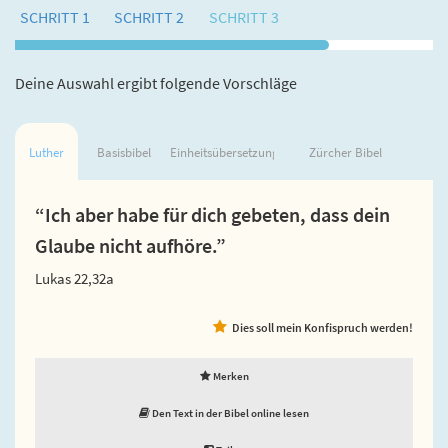
SCHRITT 1
SCHRITT 2
SCHRITT 3
Deine Auswahl ergibt folgende Vorschläge
Luther
Basisbibel
Einheitsübersetzung
Zürcher Bibel
“Ich aber habe für dich gebeten, dass dein
Glaube nicht aufhöre.”
Lukas 22,32a
Dies soll mein Konfispruch werden!
Merken
Den Text in der Bibel online lesen