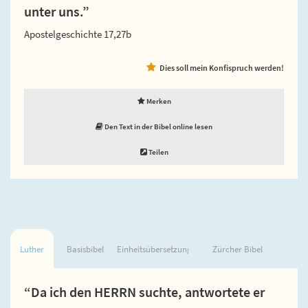
unter uns.”
Apostelgeschichte 17,27b
Dies soll mein Konfispruch werden!
Merken
Den Text in der Bibel online lesen
Teilen
Luther
Basisbibel
Einheitsübersetzung
Zürcher Bibel
“Da ich den HERRN suchte, antwortete er