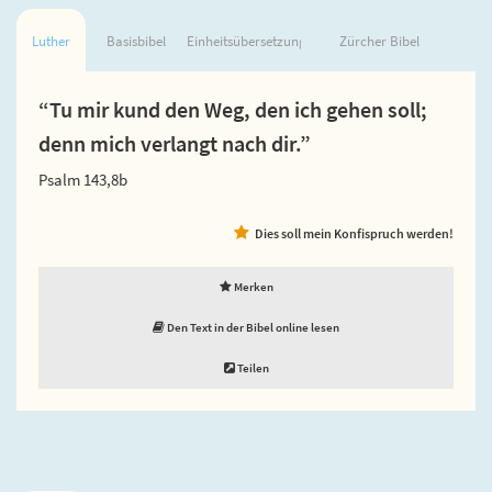
Luther
Basisbibel
Einheitsübersetzung
Zürcher Bibel
“Tu mir kund den Weg, den ich gehen soll;
denn mich verlangt nach dir.”
Psalm 143,8b
Dies soll mein Konfispruch werden!
Merken
Den Text in der Bibel online lesen
Teilen