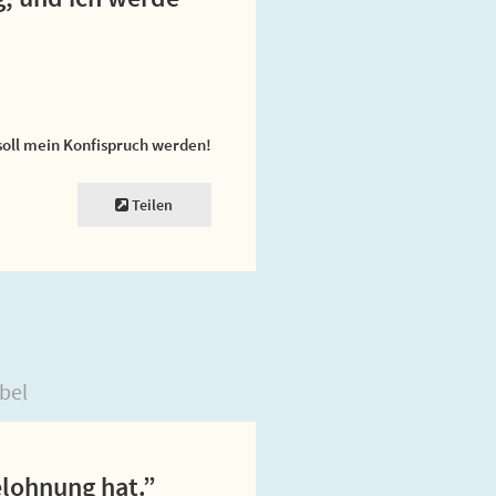
soll mein Konfispruch werden!
Teilen
bel
elohnung hat.”