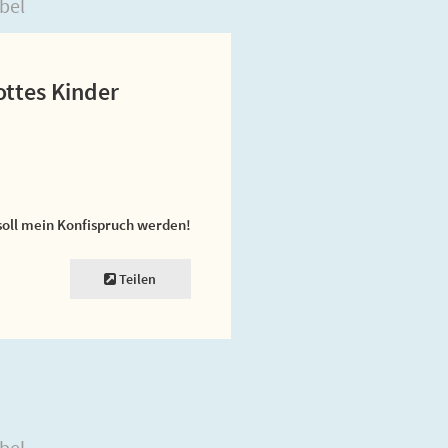
bel
ottes Kinder
soll mein Konfispruch werden!
Teilen
bel