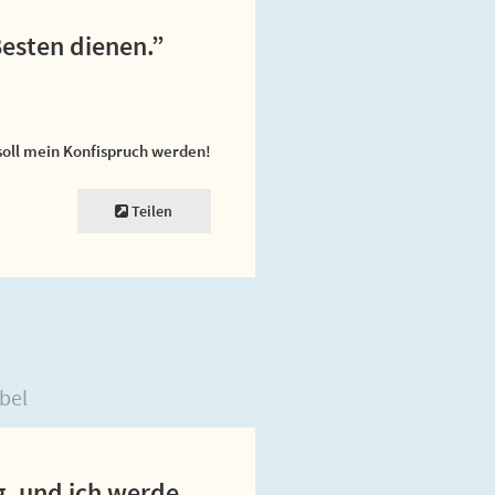
Besten dienen.”
soll mein Konfispruch werden!
Teilen
bel
, und ich werde