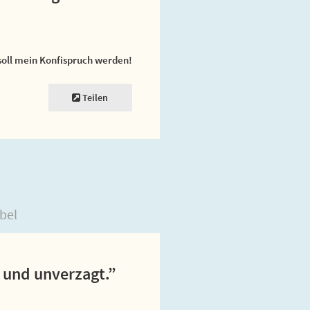
soll mein Konfispruch werden!
Teilen
bel
t und unverzagt.”