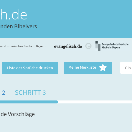
ch.de
enden Bibelvers
sch-Lutherischen Kirche in Bayern
Meine Merkliste
Liste der Sprüche drucken
1
 2
SCHRITT 3
nde Vorschläge