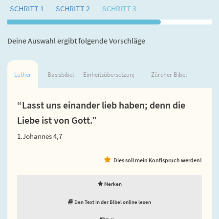
SCHRITT 1
SCHRITT 2
SCHRITT 3
Deine Auswahl ergibt folgende Vorschläge
Luther
Basisbibel
Einheitsübersetzung
Zürcher Bibel
“Lasst uns einander lieb haben; denn die
Liebe ist von Gott.”
1.Johannes 4,7
Dies soll mein Konfispruch werden!
Merken
Den Text in der Bibel online lesen