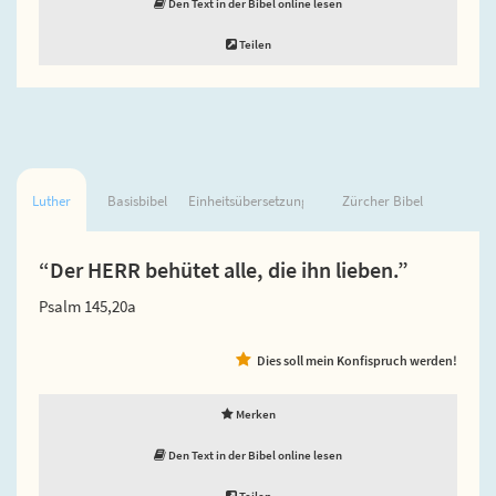
Den Text in der Bibel online lesen
Teilen
Luther
Basisbibel
Einheitsübersetzung
Zürcher Bibel
“Der HERR behütet alle, die ihn lieben.”
Psalm 145,20a
Dies soll mein Konfispruch werden!
Merken
Den Text in der Bibel online lesen
Teilen