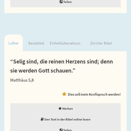
Teilen
Luther
Basisbibel
Einheitsübersetzung
Zürcher Bibel
“Selig sind, die reinen Herzens sind; denn
sie werden Gott schauen.”
Matthäus 5,8
Dies soll mein Konfispruch werden!
Merken
Den Text in der Bibel online lesen
Teilen