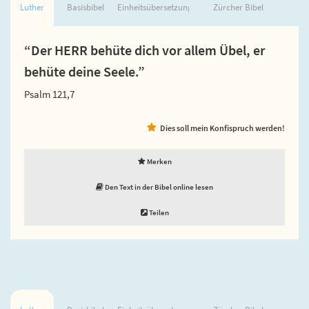
Luther
Basisbibel
Einheitsübersetzung
Zürcher Bibel
“Der HERR behüte dich vor allem Übel, er
behüte deine Seele.”
Psalm 121,7
Dies soll mein Konfispruch werden!
Merken
Den Text in der Bibel online lesen
Teilen