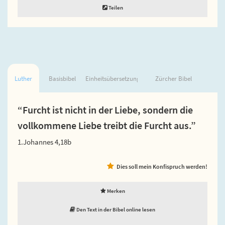
Teilen
Luther
Basisbibel
Einheitsübersetzung
Zürcher Bibel
“Furcht ist nicht in der Liebe, sondern die
vollkommene Liebe treibt die Furcht aus.”
1.Johannes 4,18b
Dies soll mein Konfispruch werden!
Merken
Den Text in der Bibel online lesen