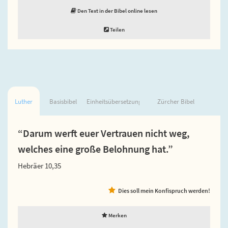
Den Text in der Bibel online lesen
Teilen
Luther
Basisbibel
Einheitsübersetzung
Zürcher Bibel
“Darum werft euer Vertrauen nicht weg,
welches eine große Belohnung hat.”
Hebräer 10,35
Dies soll mein Konfispruch werden!
Merken