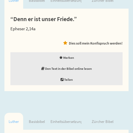
Luther
Basisbibel
Einheitsübersetzung
Zürcher Bibel
“Denn er ist unser Friede.”
Epheser 2,14a
Dies soll mein Konfispruch werden!
Merken
Den Text in der Bibel online lesen
Teilen
Luther
Basisbibel
Einheitsübersetzung
Zürcher Bibel