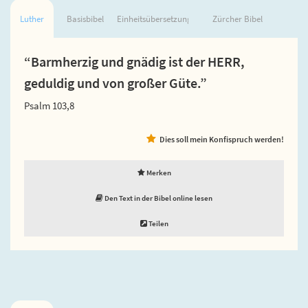
Luther
Basisbibel
Einheitsübersetzung
Zürcher Bibel
“Barmherzig und gnädig ist der HERR,
geduldig und von großer Güte.”
Psalm 103,8
Dies soll mein Konfispruch werden!
Merken
Den Text in der Bibel online lesen
Teilen