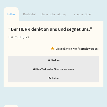
Luther
Basisbibel
Einheitsübersetzung
Zürcher Bibel
“Der HERR denkt an uns und segnet uns.”
Psalm 115,12a
Dies soll mein Konfispruch werden!
Merken
Den Text in der Bibel online lesen
Teilen