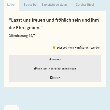
Luther
Basisbibel
Einheitsübersetzung
Zürcher Bibel
“Lasst uns freuen und fröhlich sein und ihm
die Ehre geben.”
Offenbarung 19,7
Dies soll mein Konfispruch werden!
Merken
Den Text in der Bibel online lesen
Teilen