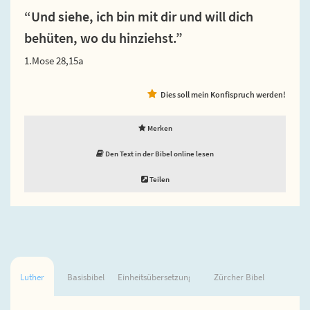
“Und siehe, ich bin mit dir und will dich
behüten, wo du hinziehst.”
1.Mose 28,15a
Dies soll mein Konfispruch werden!
Merken
Den Text in der Bibel online lesen
Teilen
Luther
Basisbibel
Einheitsübersetzung
Zürcher Bibel