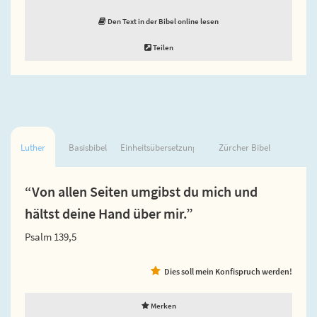
Den Text in der Bibel online lesen
Teilen
Luther
Basisbibel
Einheitsübersetzung
Zürcher Bibel
“Von allen Seiten umgibst du mich und
hältst deine Hand über mir.”
Psalm 139,5
Dies soll mein Konfispruch werden!
Merken