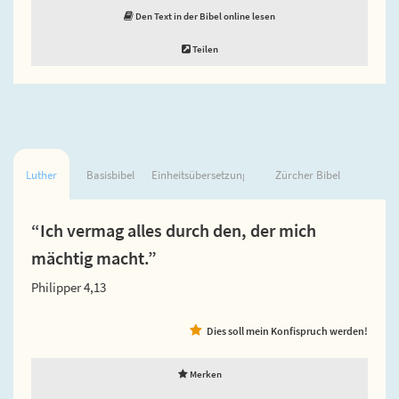
Den Text in der Bibel online lesen
Teilen
Luther
Basisbibel
Einheitsübersetzung
Zürcher Bibel
“Ich vermag alles durch den, der mich
mächtig macht.”
Philipper 4,13
Dies soll mein Konfispruch werden!
Merken