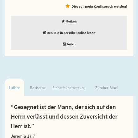
Dies soll mein Konfispruch werden!
Merken
Den Text in der Bibel online lesen
Teilen
Luther
Basisbibel
Einheitsübersetzung
Zürcher Bibel
“Gesegnet ist der Mann, der sich auf den
Herrn verlässt und dessen Zuversicht der
Herr ist.”
Jeremia 17,7