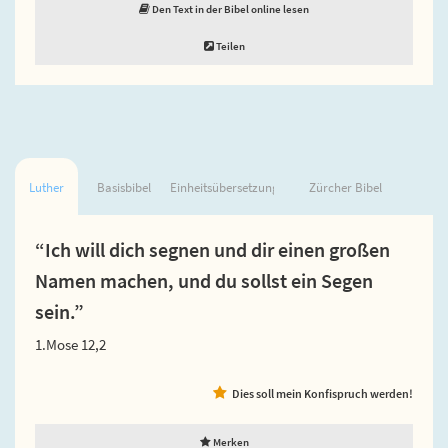
Den Text in der Bibel online lesen
Teilen
Luther
Basisbibel
Einheitsübersetzung
Zürcher Bibel
“Ich will dich segnen und dir einen großen
Namen machen, und du sollst ein Segen
sein.”
1.Mose 12,2
Dies soll mein Konfispruch werden!
Merken