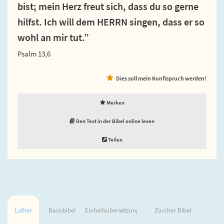
bist; mein Herz freut sich, dass du so gerne
hilfst. Ich will dem HERRN singen, dass er so
wohl an mir tut.”
Psalm 13,6
Dies soll mein Konfispruch werden!
Merken
Den Text in der Bibel online lesen
Teilen
Luther
Basisbibel
Einheitsübersetzung
Zürcher Bibel