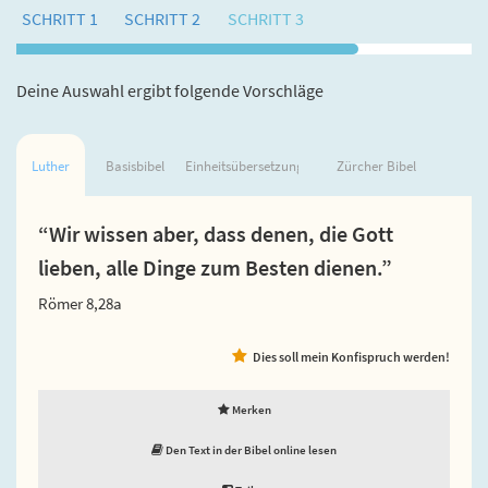
SCHRITT 1
SCHRITT 2
SCHRITT 3
Deine Auswahl ergibt folgende Vorschläge
Luther
Basisbibel
Einheitsübersetzung
Zürcher Bibel
“Wir wissen aber, dass denen, die Gott
lieben, alle Dinge zum Besten dienen.”
Römer 8,28a
Dies soll mein Konfispruch werden!
Merken
Den Text in der Bibel online lesen