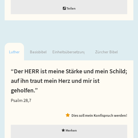
Teilen
Luther
Basisbibel
Einheitsübersetzung
Zürcher Bibel
“Der HERR ist meine Stärke und mein Schild;
auf ihn traut mein Herz und mir ist
geholfen.”
Psalm 28,7
Dies soll mein Konfispruch werden!
Merken