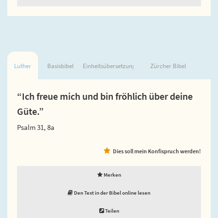
Luther
Basisbibel
Einheitsübersetzung
Zürcher Bibel
“Ich freue mich und bin fröhlich über deine
Güte.”
Psalm 31, 8a
Dies soll mein Konfispruch werden!
Merken
Den Text in der Bibel online lesen
Teilen