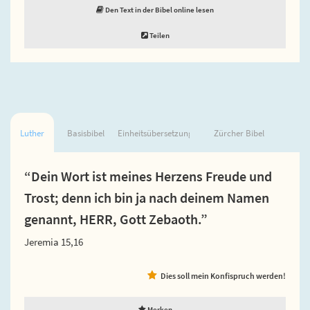
Den Text in der Bibel online lesen
Teilen
Luther
Basisbibel
Einheitsübersetzung
Zürcher Bibel
“Dein Wort ist meines Herzens Freude und
Trost; denn ich bin ja nach deinem Namen
genannt, HERR, Gott Zebaoth.”
Jeremia 15,16
Dies soll mein Konfispruch werden!
Merken