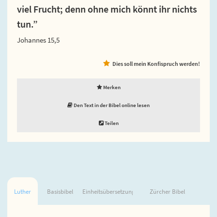
viel Frucht; denn ohne mich könnt ihr nichts
tun.”
Johannes 15,5
Dies soll mein Konfispruch werden!
Merken
Den Text in der Bibel online lesen
Teilen
Luther
Basisbibel
Einheitsübersetzung
Zürcher Bibel