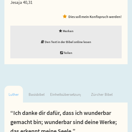
Jesaja 40,31
Dies soll mein Konfispruch werden!
Merken
Den Text in der Bibel online lesen
Teilen
Luther
Basisbibel
Einheitsübersetzung
Zürcher Bibel
“Ich danke dir dafür, dass ich wunderbar
gemacht bin; wunderbar sind deine Werke;
das erkennt meine Seele.”