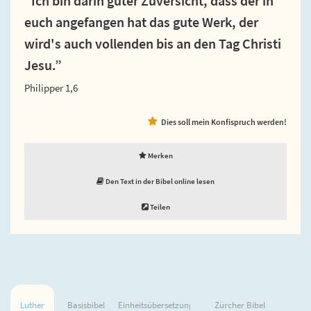
“Ich bin darin guter Zuversicht, dass der in
euch angefangen hat das gute Werk, der
wird's auch vollenden bis an den Tag Christi
Jesu.”
Philipper 1,6
Dies soll mein Konfispruch werden!
Merken
Den Text in der Bibel online lesen
Teilen
Luther
Basisbibel
Einheitsübersetzung
Zürcher Bibel