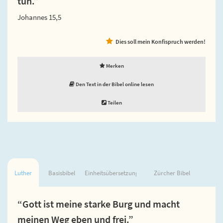
tun.”
Johannes 15,5
Dies soll mein Konfispruch werden!
Merken
Den Text in der Bibel online lesen
Teilen
Luther
Basisbibel
Einheitsübersetzung
Zürcher Bibel
“Gott ist meine starke Burg und macht
meinen Weg eben und frei.”