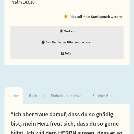
Psalm 143,10
Dies soll mein Konfispruch werden!
Merken
Den Text in der Bibel online lesen
Teilen
Luther
Basisbibel
Einheitsübersetzung
Zürcher Bibel
“Ich aber traue darauf, dass du so gnädig
bist; mein Herz freut sich, dass du so gerne
hilfst. Ich will dem HERRN singen, dass er so