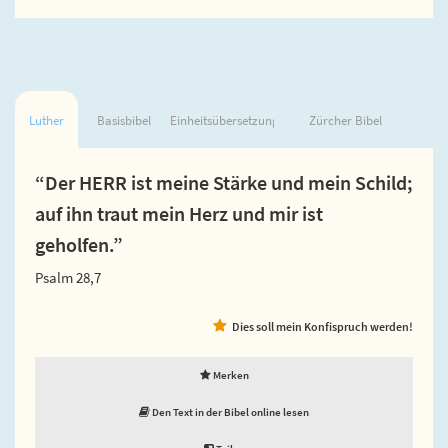
Luther
Basisbibel
Einheitsübersetzung
Zürcher Bibel
“Der HERR ist meine Stärke und mein Schild;
auf ihn traut mein Herz und mir ist
geholfen.”
Psalm 28,7
Dies soll mein Konfispruch werden!
Merken
Den Text in der Bibel online lesen