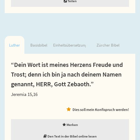
Teilen
Luther
Basisbibel
Einheitsübersetzung
Zürcher Bibel
“Dein Wort ist meines Herzens Freude und
Trost; denn ich bin ja nach deinem Namen
genannt, HERR, Gott Zebaoth.”
Jeremia 15,16
Dies soll mein Konfispruch werden!
Merken
Den Text in der Bibel online lesen