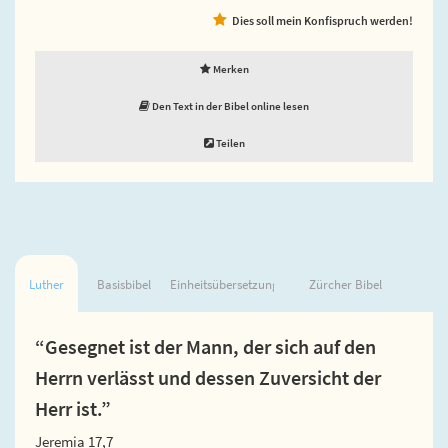
Dies soll mein Konfispruch werden!
Merken
Den Text in der Bibel online lesen
Teilen
Luther
Basisbibel
Einheitsübersetzung
Zürcher Bibel
“Gesegnet ist der Mann, der sich auf den
Herrn verlässt und dessen Zuversicht der
Herr ist.”
Jeremia 17,7