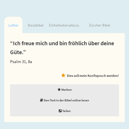
Luther
Basisbibel
Einheitsübersetzung
Zürcher Bibel
“Ich freue mich und bin fröhlich über deine
Güte.”
Psalm 31, 8a
Dies soll mein Konfispruch werden!
Merken
Den Text in der Bibel online lesen
Teilen