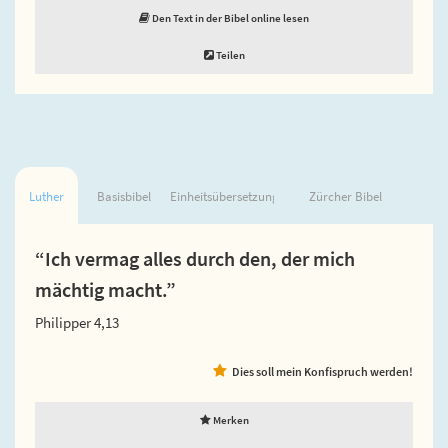
Den Text in der Bibel online lesen
Teilen
Luther
Basisbibel
Einheitsübersetzung
Zürcher Bibel
“Ich vermag alles durch den, der mich
mächtig macht.”
Philipper 4,13
Dies soll mein Konfispruch werden!
Merken