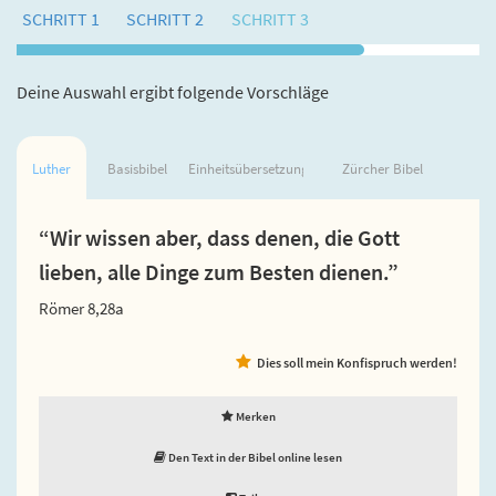
SCHRITT 1
SCHRITT 2
SCHRITT 3
Deine Auswahl ergibt folgende Vorschläge
Luther
Basisbibel
Einheitsübersetzung
Zürcher Bibel
“Wir wissen aber, dass denen, die Gott
lieben, alle Dinge zum Besten dienen.”
Römer 8,28a
Dies soll mein Konfispruch werden!
Merken
Den Text in der Bibel online lesen