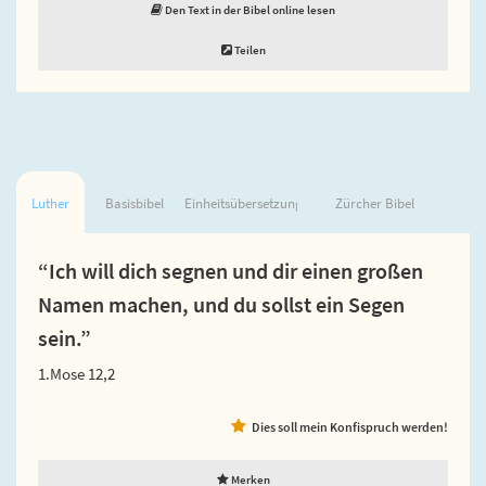
Den Text in der Bibel online lesen
Teilen
Luther
Basisbibel
Einheitsübersetzung
Zürcher Bibel
“Ich will dich segnen und dir einen großen
Namen machen, und du sollst ein Segen
sein.”
1.Mose 12,2
Dies soll mein Konfispruch werden!
Merken